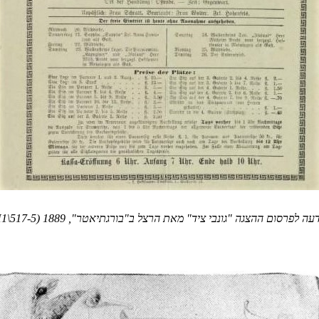
עה לפרסום ההצגה "גונבי ציד" מאת הרצל ב"בורגתיאטר", 1889 (
1\517-5