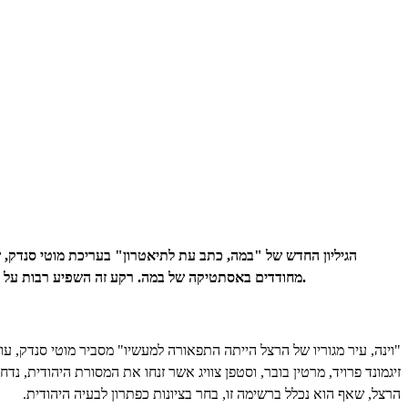
הגיליון החדש של "במה, כתב עת לתיאטרון" בעריכת מוטי סנדק, ש
מחודדים באסתטיקה של במה. רקע זה השפיע רבות על התנהלותו בשדה הפוליטי. רוב המחזות שכתב הרצל מפתיעים ומשקפים אדם שונה מדמותו הרצינית וכבדת הראש של האיש, שחזה את מדינת היהודים.
"וינה, עיר מגוריו של הרצל הייתה התפאורה למעשיו" מסביר מוטי סנדק, עו
זיגמונד פרויד, מרטין בובר, וסטפן צוויג אשר זנחו את המסורת היהודית, 
הרצל, שאף הוא נכלל ברשימה זו, בחר בציונות כפתרון לבעיה היהודית.