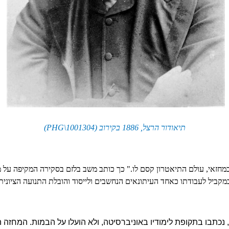
תיאודור הרצל, 1886 בקירוב (
PHG\1001304
)
חזאי, עולם התיאטרון קסם לו." כך כותב משב בלזם בסקירה המקיפה על מחז
מקביל לעבודתו כאחד העיתונאים הנחשבים ולייסוד והובלת התנועה הציונית
, נכתבו בתקופת לימודיו באוניברסיטה, ולא הועלו על הבמות. המחזה