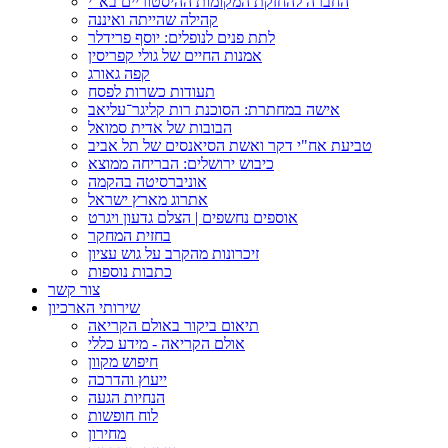
החברה להחזקת המקומות ההיסטוריים בא"י
קהילה שהייתה ואיננה
לתת פנים לנופלים: יוסף פרידלר
אמנות החיים של גולי קפריסין
קפה גאורג
תעודות כשרות לפסח
אישה במחתרת: הסוכנת רות קליגר־עליאב
הבובות של אדית סמואל
טביעת אח"י דקר ואשת הסיאנסים של תל אביב
כיבוש ירושלים: הבריחה ממוצא
אוניברסיטה בהקמה
אתרוג מארץ ישראל
אוספים נחשפים | הצלם גדעון ויגרט
בחזית המחקר
זיכרונות מהקרב על גוש עציון
כתבות נוספות
צור קשר
שירותי הארכיון
תיאום ביקור באולם הקריאה
אולם הקריאה - מידע כללי
חיפוש מקוון
ייעוץ והדרכה
הנחיות הגעה
לוח חופשות
מחירון