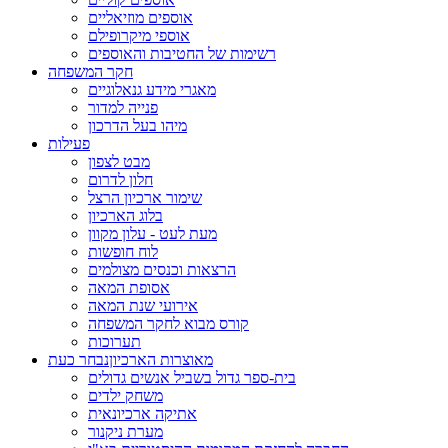
אוספים מוזיאליים
אוספי מיקרופילם
רשימות של החטיבות והאוספים
חקר המשפחה
מאגרי מידע גנאלוגיים
פנייה למדור
מיהו בעל הדרכון
פעילות
מבט לצפון
חלון לדרום
שימור ארכיון הרצל
בלוג הארכיון
מעת לעט - עלון מקוון
לוח חופשות
הרצאות וכנסים מצולמים
אסופת המאה
אירועי שנת המאה
קורס מבוא לחקר המשפחה
תערוכות
מאוצרות הארכיון
נבחר כעת
בית-ספר גדול בשביל אנשים גדולים
משחק ילדים
אתיקה ארכיונאית
מערת ניקנור