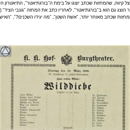
 הרצל קיווה, שהמחזות שכתב יוצגו על בימת ה"בורגתיאטר", התיאטרון ה
תר הוצג גם הוא ב"בורגתיאטר". לאחריו כתב את המחזה "גונבי הציד" 
בגרמניה ובאוסטריה במשך 15 שנים נוספות. המחזות שכתב מאוחר יותר, "אשת השטן", "מה יגי