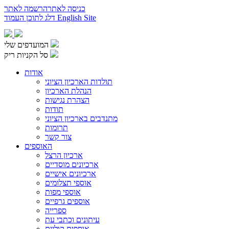
כניסה לאתר
הרשמה לאתר
English Site
דלג לתוכן העמוד
המועדפים שלי
סל הקניות ריק
אודות
תולדות הארכיון הציוני
הנהלת הארכיון
הצהרת נגישות
תודות
מתנדבים בארכיון הציוני
תרומות
צור קשר
האוספים
ארכיון הרצל
ארכיונים מוסדיים
ארכיונים אישיים
אוספי תצלומים
אוספי מפות
אוספים גרפיים
ספרייה
עיתונים וכתבי עת
אוספים קוליים