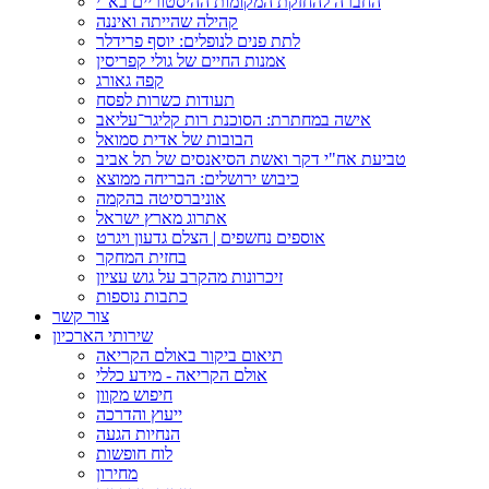
החברה להחזקת המקומות ההיסטוריים בא"י
קהילה שהייתה ואיננה
לתת פנים לנופלים: יוסף פרידלר
אמנות החיים של גולי קפריסין
קפה גאורג
תעודות כשרות לפסח
אישה במחתרת: הסוכנת רות קליגר־עליאב
הבובות של אדית סמואל
טביעת אח"י דקר ואשת הסיאנסים של תל אביב
כיבוש ירושלים: הבריחה ממוצא
אוניברסיטה בהקמה
אתרוג מארץ ישראל
אוספים נחשפים | הצלם גדעון ויגרט
בחזית המחקר
זיכרונות מהקרב על גוש עציון
כתבות נוספות
צור קשר
שירותי הארכיון
תיאום ביקור באולם הקריאה
אולם הקריאה - מידע כללי
חיפוש מקוון
ייעוץ והדרכה
הנחיות הגעה
לוח חופשות
מחירון