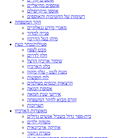
אוספים מוזיאליים
אוספי מיקרופילם
רשימות של החטיבות והאוספים
חקר המשפחה
מאגרי מידע גנאלוגיים
פנייה למדור
מיהו בעל הדרכון
פעילות
נבחר כעת
מבט לצפון
חלון לדרום
שימור ארכיון הרצל
בלוג הארכיון
מעת לעט - עלון מקוון
לוח חופשות
הרצאות וכנסים מצולמים
אסופת המאה
אירועי שנת המאה
קורס מבוא לחקר המשפחה
תערוכות
מאוצרות הארכיון
בית-ספר גדול בשביל אנשים גדולים
משחק ילדים
אתיקה ארכיונאית
מערת ניקנור