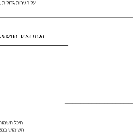
על הגירות גדולות במאות ה- 20-19 כבס
__________________________________________________
JewishGen - הכרת האתר, החיפו
__________________________
_________________________
היכל השמות 
השימוש במא