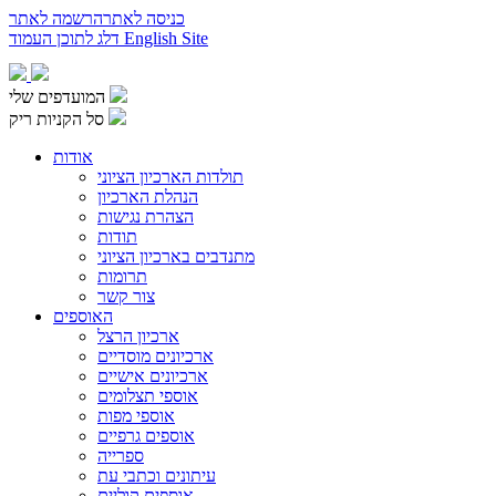
כניסה לאתר
הרשמה לאתר
English Site
דלג לתוכן העמוד
המועדפים שלי
סל הקניות ריק
אודות
תולדות הארכיון הציוני
הנהלת הארכיון
הצהרת נגישות
תודות
מתנדבים בארכיון הציוני
תרומות
צור קשר
האוספים
ארכיון הרצל
ארכיונים מוסדיים
ארכיונים אישיים
אוספי תצלומים
אוספי מפות
אוספים גרפיים
ספרייה
עיתונים וכתבי עת
אוספים קוליים