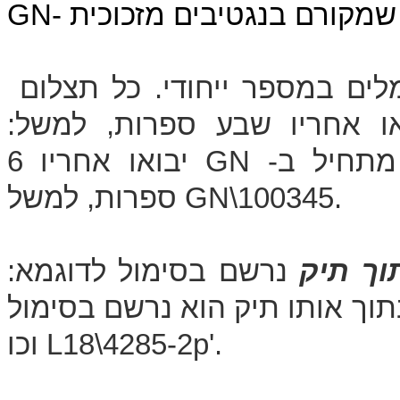
GN
הפריטים השייכים לאוסף מסוים מסומלים במספר ייחודי. כל תצלום
ו אחריו שבע ספרות, למשל:
 מתחיל ב-
GN
יבואו אחריו 6
.
GN\100345
ספרות, למשל
וך תיק
נרשם בסימול לדוגמא:
תוך אותו תיק הוא נרשם בסימול
וכו'.
L18\4285-2p