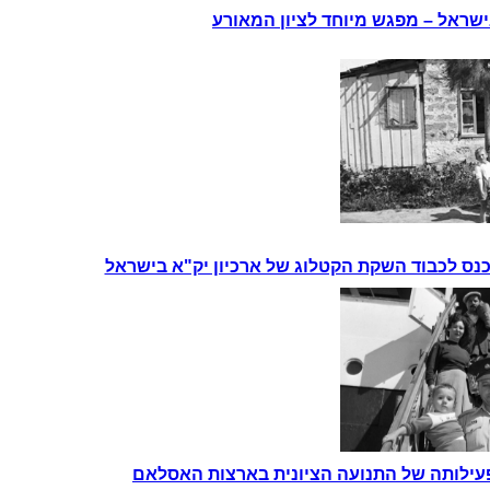
נס לכבוד השקת הקטלוג של ארכיון יק"א בישראל
ילותה של התנועה הציונית בארצות האסלאם