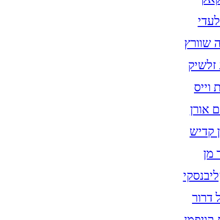
לעדי
 שוורץ
זלשיק
 וייס​
 אורן
ן קדיש
 מן
ליבנסקי
ל דרור
קויפמן​