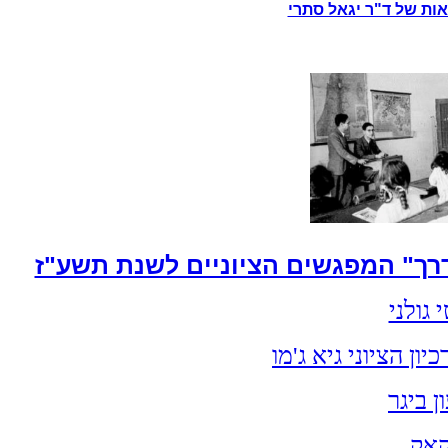
לאות של ד"ר יגאל סתרי
ך" ה​מפגשים הציוניים לשנת תשע"ז
 גולני
ן הציוני גיא ג'מו
ן ביגר
קאק