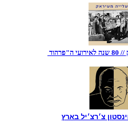
נסטון צ׳רצ׳יל בארץ