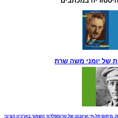
היסטוריה במכתבים"
 של יומני משה שרת
 מיתוס תל-חי ועיזבונו של טרומפלדור השמור בארכיון הציוני