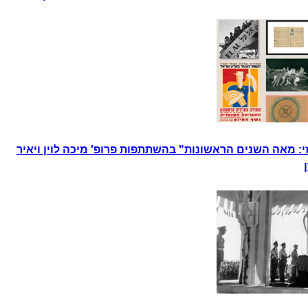
: מאה השנים הראשונות" בהשתתפות פרופ' מיכה לוין ויאיר