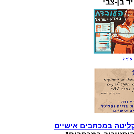
ד בן-צבי
 אומה
​​
וקליטה במכתבים אישיים