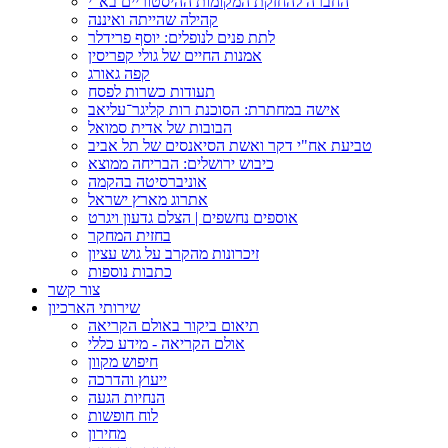
החברה להחזקת המקומות ההיסטוריים בא"י
קהילה שהייתה ואיננה
לתת פנים לנופלים: יוסף פרידלר
אמנות החיים של גולי קפריסין
קפה גאורג
תעודות כשרות לפסח
אישה במחתרת: הסוכנת רות קליגר־עליאב
הבובות של אדית סמואל
טביעת אח"י דקר ואשת הסיאנסים של תל אביב
כיבוש ירושלים: הבריחה ממוצא
אוניברסיטה בהקמה
אתרוג מארץ ישראל
אוספים נחשפים | הצלם גדעון ויגרט
בחזית המחקר
זיכרונות מהקרב על גוש עציון
כתבות נוספות
צור קשר
שירותי הארכיון
תיאום ביקור באולם הקריאה
אולם הקריאה - מידע כללי
חיפוש מקוון
ייעוץ והדרכה
הנחיות הגעה
לוח חופשות
מחירון