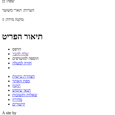
שפה:
כן
הערות:
תארי משוער
1:
מקנה מידה:
תיאור הפריט
הדפס
שלח לחבר
הוספה למועדפים
חזרה למעלה
הצהרת נגישות
מפת האתר
תקנון
תנאי שימוש
שאלות ותשובות
מחירון
קישורים
A site by