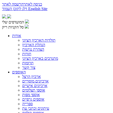
כניסה לאתר
הרשמה לאתר
English Site
דלג לתוכן העמוד
המועדפים שלי
סל הקניות ריק
אודות
תולדות הארכיון הציוני
הנהלת הארכיון
הצהרת נגישות
תודות
מתנדבים בארכיון הציוני
תרומות
צור קשר
האוספים
ארכיון הרצל
ארכיונים מוסדיים
ארכיונים אישיים
אוספי תצלומים
אוספי מפות
אוספים גרפיים
ספרייה
עיתונים וכתבי עת
אוספים קוליים