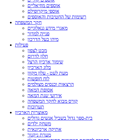
אוספים מוזיאליים
אוספי מיקרופילם
רשימות של החטיבות והאוספים
חקר המשפחה
מאגרי מידע גנאלוגיים
פנייה למדור
מיהו בעל הדרכון
פעילות
מבט לצפון
חלון לדרום
שימור ארכיון הרצל
בלוג הארכיון
מעת לעט - עלון מקוון
לוח חופשות
הרצאות וכנסים מצולמים
אסופת המאה
אירועי שנת המאה
קורס מבוא לחקר המשפחה
תערוכות
מאוצרות הארכיון
בית-ספר גדול בשביל אנשים גדולים
משחק ילדים
אתיקה ארכיונאית
מערת ניקנור