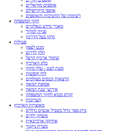
אוספים מוזיאליים
אוספי מיקרופילם
רשימות של החטיבות והאוספים
חקר המשפחה
מאגרי מידע גנאלוגיים
פנייה למדור
מיהו בעל הדרכון
פעילות
מבט לצפון
חלון לדרום
שימור ארכיון הרצל
בלוג הארכיון
מעת לעט - עלון מקוון
לוח חופשות
הרצאות וכנסים מצולמים
אסופת המאה
אירועי שנת המאה
קורס מבוא לחקר המשפחה
תערוכות
מאוצרות הארכיון
בית-ספר גדול בשביל אנשים גדולים
משחק ילדים
אתיקה ארכיונאית
מערת ניקנור