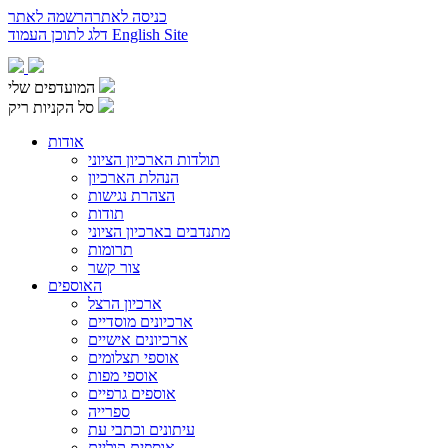
כניסה לאתר
הרשמה לאתר
English Site
דלג לתוכן העמוד
המועדפים שלי
סל הקניות ריק
אודות
תולדות הארכיון הציוני
הנהלת הארכיון
הצהרת נגישות
תודות
מתנדבים בארכיון הציוני
תרומות
צור קשר
האוספים
ארכיון הרצל
ארכיונים מוסדיים
ארכיונים אישיים
אוספי תצלומים
אוספי מפות
אוספים גרפיים
ספרייה
עיתונים וכתבי עת
אוספים קוליים