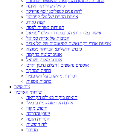
החברה להחזקת המקומות ההיסטוריים בא"י
קהילה שהייתה ואיננה
לתת פנים לנופלים: יוסף פרידלר
אמנות החיים של גולי קפריסין
קפה גאורג
תעודות כשרות לפסח
אישה במחתרת: הסוכנת רות קליגר־עליאב
הבובות של אדית סמואל
טביעת אח"י דקר ואשת הסיאנסים של תל אביב
כיבוש ירושלים: הבריחה ממוצא
אוניברסיטה בהקמה
אתרוג מארץ ישראל
אוספים נחשפים | הצלם גדעון ויגרט
בחזית המחקר
זיכרונות מהקרב על גוש עציון
כתבות נוספות
צור קשר
שירותי הארכיון
תיאום ביקור באולם הקריאה
אולם הקריאה - מידע כללי
חיפוש מקוון
ייעוץ והדרכה
הנחיות הגעה
לוח חופשות
מחירון