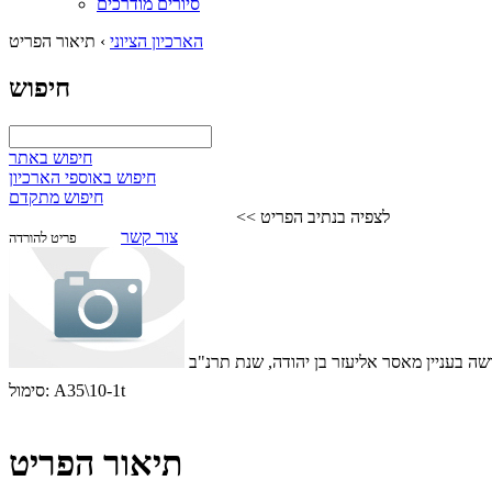
סיורים מודרכים
הארכיון הציוני
›
תיאור הפריט
חיפוש
חיפוש באתר
חיפוש באוספי הארכיון
חיפוש מתקדם
לצפיה בנתיב הפריט >>
צור קשר
פריט להורדה
שה בעניין מאסר אליעזר בן יהודה, שנת תרנ"ב
A35\10-1t
סימול:
תיאור הפריט