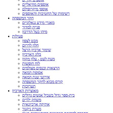
אוספים מוזיאליים
אוספי מיקרופילם
רשימות של החטיבות והאוספים
חקר המשפחה
מאגרי מידע גנאלוגיים
פנייה למדור
מיהו בעל הדרכון
פעילות
מבט לצפון
חלון לדרום
שימור ארכיון הרצל
בלוג הארכיון
מעת לעט - עלון מקוון
לוח חופשות
הרצאות וכנסים מצולמים
אסופת המאה
אירועי שנת המאה
קורס מבוא לחקר המשפחה
תערוכות
מאוצרות הארכיון
בית-ספר גדול בשביל אנשים גדולים
משחק ילדים
אתיקה ארכיונאית
מערת ניקנור