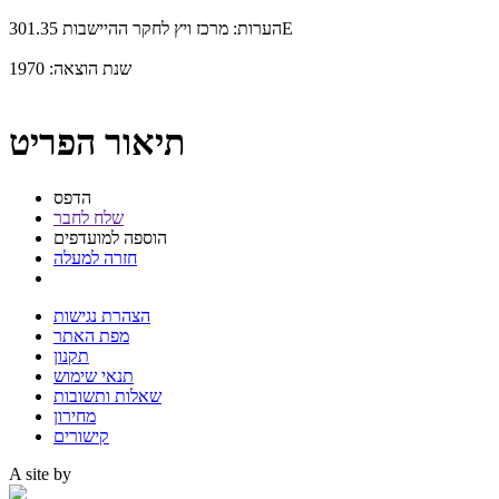
מרכז ויץ לחקר ההיישבות 301.35E
הערות:
שנת הוצאה:
1970
תיאור הפריט
הדפס
שלח לחבר
הוספה למועדפים
חזרה למעלה
הצהרת נגישות
מפת האתר
תקנון
תנאי שימוש
שאלות ותשובות
מחירון
קישורים
A site by