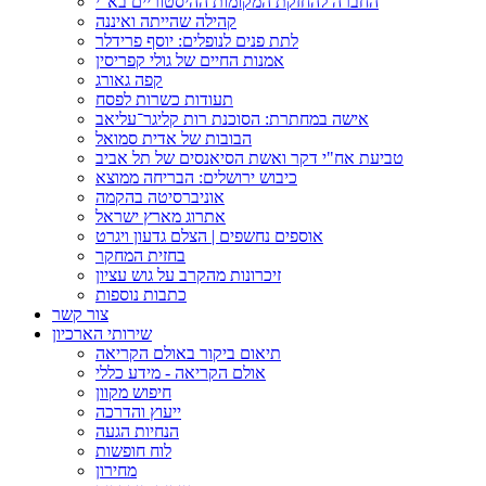
החברה להחזקת המקומות ההיסטוריים בא"י
קהילה שהייתה ואיננה
לתת פנים לנופלים: יוסף פרידלר
אמנות החיים של גולי קפריסין
קפה גאורג
תעודות כשרות לפסח
אישה במחתרת: הסוכנת רות קליגר־עליאב
הבובות של אדית סמואל
טביעת אח"י דקר ואשת הסיאנסים של תל אביב
כיבוש ירושלים: הבריחה ממוצא
אוניברסיטה בהקמה
אתרוג מארץ ישראל
אוספים נחשפים | הצלם גדעון ויגרט
בחזית המחקר
זיכרונות מהקרב על גוש עציון
כתבות נוספות
צור קשר
שירותי הארכיון
תיאום ביקור באולם הקריאה
אולם הקריאה - מידע כללי
חיפוש מקוון
ייעוץ והדרכה
הנחיות הגעה
לוח חופשות
מחירון