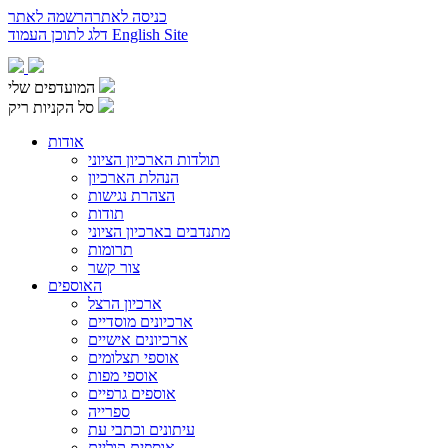
כניסה לאתר
הרשמה לאתר
English Site
דלג לתוכן העמוד
המועדפים שלי
סל הקניות ריק
אודות
תולדות הארכיון הציוני
הנהלת הארכיון
הצהרת נגישות
תודות
מתנדבים בארכיון הציוני
תרומות
צור קשר
האוספים
ארכיון הרצל
ארכיונים מוסדיים
ארכיונים אישיים
אוספי תצלומים
אוספי מפות
אוספים גרפיים
ספרייה
עיתונים וכתבי עת
אוספים קוליים