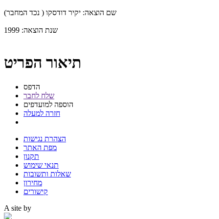
שם הוצאה:
יקיר דודסקו ( נכד המחבר)
שנת הוצאה:
1999
תיאור הפריט
הדפס
שלח לחבר
הוספה למועדפים
חזרה למעלה
הצהרת נגישות
מפת האתר
תקנון
תנאי שימוש
שאלות ותשובות
מחירון
קישורים
A site by