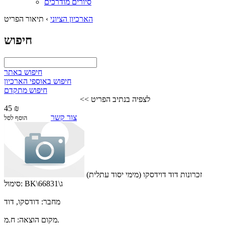
סיורים מודרכים
הארכיון הציוני
›
תיאור הפריט
חיפוש
חיפוש באתר
חיפוש באוספי הארכיון
חיפוש מתקדם
לצפיה בנתיב הפריט >>
45 ₪
צור קשר
הוסף לסל
זכרונות דוד דוידסקו (מימי יסוד עתלית)
BK\66831\ג
סימול:
מחבר:
דודסקו, דוד
ח.מ.
מקום הוצאה: