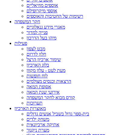
אוספים מוזיאליים
אוספי מיקרופילם
רשימות של החטיבות והאוספים
חקר המשפחה
מאגרי מידע גנאלוגיים
פנייה למדור
מיהו בעל הדרכון
פעילות
מבט לצפון
חלון לדרום
שימור ארכיון הרצל
בלוג הארכיון
מעת לעט - עלון מקוון
לוח חופשות
הרצאות וכנסים מצולמים
אסופת המאה
אירועי שנת המאה
קורס מבוא לחקר המשפחה
תערוכות
מאוצרות הארכיון
בית-ספר גדול בשביל אנשים גדולים
משחק ילדים
אתיקה ארכיונאית
מערת ניקנור