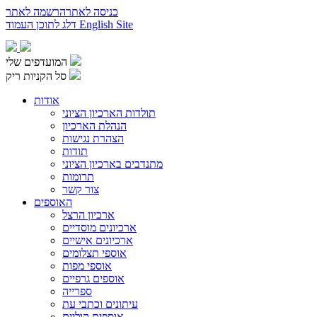
כניסה לאתר
הרשמה לאתר
English Site
דלג לתוכן העמוד
המועדפים שלי
סל הקניות ריק
אודות
תולדות הארכיון הציוני
הנהלת הארכיון
הצהרת נגישות
תודות
מתנדבים בארכיון הציוני
תרומות
צור קשר
האוספים
ארכיון הרצל
ארכיונים מוסדיים
ארכיונים אישיים
אוספי תצלומים
אוספי מפות
אוספים גרפיים
ספרייה
עיתונים וכתבי עת
אוספים קוליים