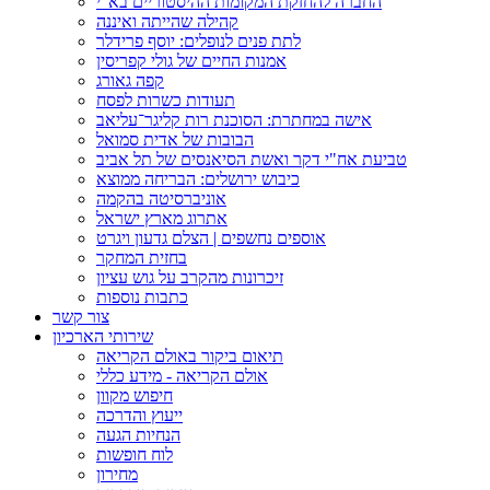
החברה להחזקת המקומות ההיסטוריים בא"י
קהילה שהייתה ואיננה
לתת פנים לנופלים: יוסף פרידלר
אמנות החיים של גולי קפריסין
קפה גאורג
תעודות כשרות לפסח
אישה במחתרת: הסוכנת רות קליגר־עליאב
הבובות של אדית סמואל
טביעת אח"י דקר ואשת הסיאנסים של תל אביב
כיבוש ירושלים: הבריחה ממוצא
אוניברסיטה בהקמה
אתרוג מארץ ישראל
אוספים נחשפים | הצלם גדעון ויגרט
בחזית המחקר
זיכרונות מהקרב על גוש עציון
כתבות נוספות
צור קשר
שירותי הארכיון
תיאום ביקור באולם הקריאה
אולם הקריאה - מידע כללי
חיפוש מקוון
ייעוץ והדרכה
הנחיות הגעה
לוח חופשות
מחירון