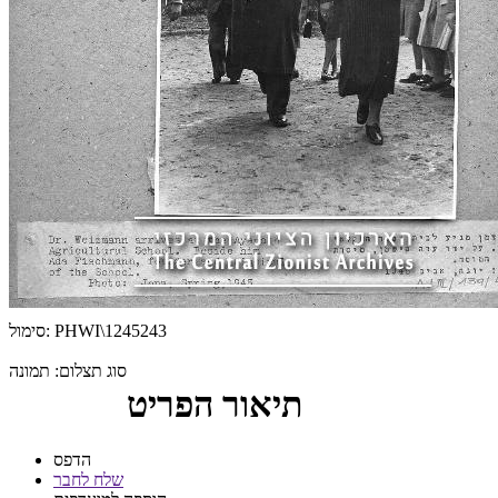
PHWI\1245243
סימול:
סוג תצלום:
תמונה
תיאור הפריט
הדפס
שלח לחבר