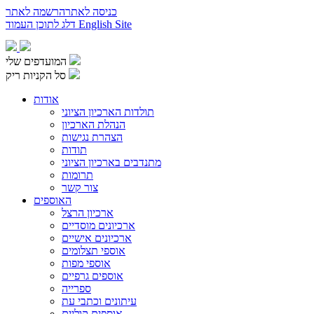
כניסה לאתר
הרשמה לאתר
English Site
דלג לתוכן העמוד
המועדפים שלי
סל הקניות ריק
אודות
תולדות הארכיון הציוני
הנהלת הארכיון
הצהרת נגישות
תודות
מתנדבים בארכיון הציוני
תרומות
צור קשר
האוספים
ארכיון הרצל
ארכיונים מוסדיים
ארכיונים אישיים
אוספי תצלומים
אוספי מפות
אוספים גרפיים
ספרייה
עיתונים וכתבי עת
אוספים קוליים