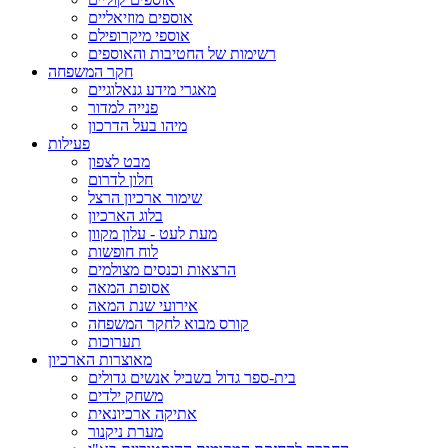
אוספים מוזיאליים
אוספי מיקרופילם
רשימות של החטיבות והאוספים
חקר המשפחה
מאגרי מידע גנאלוגיים
פנייה למדור
מיהו בעל הדרכון
פעילות
מבט לצפון
חלון לדרום
שימור ארכיון הרצל
בלוג הארכיון
מעת לעט - עלון מקוון
לוח חופשות
הרצאות וכנסים מצולמים
אסופת המאה
אירועי שנת המאה
קורס מבוא לחקר המשפחה
תערוכות
מאוצרות הארכיון
בית-ספר גדול בשביל אנשים גדולים
משחק ילדים
אתיקה ארכיונאית
מערת ניקנור