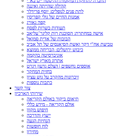
החברה להחזקת המקומות ההיסטוריים בא"י
קהילה שהייתה ואיננה
לתת פנים לנופלים: יוסף פרידלר
אמנות החיים של גולי קפריסין
קפה גאורג
תעודות כשרות לפסח
אישה במחתרת: הסוכנת רות קליגר־עליאב
הבובות של אדית סמואל
טביעת אח"י דקר ואשת הסיאנסים של תל אביב
כיבוש ירושלים: הבריחה ממוצא
אוניברסיטה בהקמה
אתרוג מארץ ישראל
אוספים נחשפים | הצלם גדעון ויגרט
בחזית המחקר
זיכרונות מהקרב על גוש עציון
כתבות נוספות
צור קשר
שירותי הארכיון
תיאום ביקור באולם הקריאה
אולם הקריאה - מידע כללי
חיפוש מקוון
ייעוץ והדרכה
הנחיות הגעה
לוח חופשות
מחירון