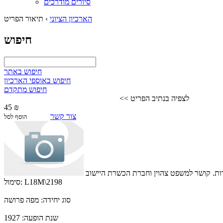
סיורים מודרכים
הארכיון הציוני
›
תיאור הפריט
חיפוש
חיפוש באתר
חיפוש באוספי הארכיון
חיפוש מתקדם
לצפיה בנתיב הפריט >>
45 ₪
צור קשר
הוסף לסל
L18M\2198
סימול:
סוג יחידה:
מפה פרושה
שנת הופעה:
1927