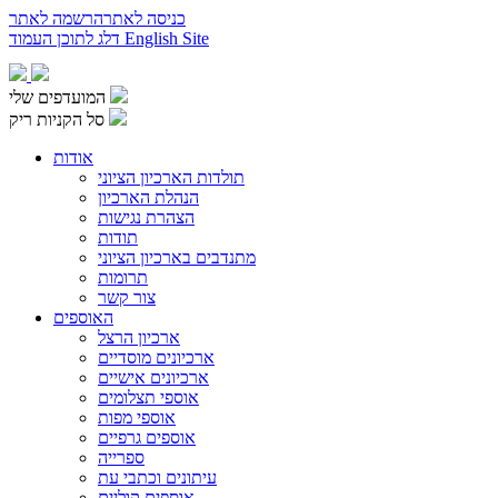
כניסה לאתר
הרשמה לאתר
English Site
דלג לתוכן העמוד
המועדפים שלי
סל הקניות ריק
אודות
תולדות הארכיון הציוני
הנהלת הארכיון
הצהרת נגישות
תודות
מתנדבים בארכיון הציוני
תרומות
צור קשר
האוספים
ארכיון הרצל
ארכיונים מוסדיים
ארכיונים אישיים
אוספי תצלומים
אוספי מפות
אוספים גרפיים
ספרייה
עיתונים וכתבי עת
אוספים קוליים