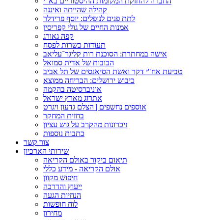
החברה להחזקת המקומות ההיסטוריים בא"י
קהילה שהייתה ואיננה
לתת פנים לנופלים: יוסף פרידלר
אמנות החיים של גולי קפריסין
קפה גאורג
תעודות כשרות לפסח
אישה במחתרת: הסוכנת רות קליגר־עליאב
הבובות של אדית סמואל
טביעת אח"י דקר ואשת הסיאנסים של תל אביב
כיבוש ירושלים: הבריחה ממוצא
אוניברסיטה בהקמה
אתרוג מארץ ישראל
אוספים נחשפים | הצלם גדעון ויגרט
בחזית המחקר
זיכרונות מהקרב על גוש עציון
כתבות נוספות
צור קשר
שירותי הארכיון
תיאום ביקור באולם הקריאה
אולם הקריאה - מידע כללי
חיפוש מקוון
ייעוץ והדרכה
הנחיות הגעה
לוח חופשות
מחירון