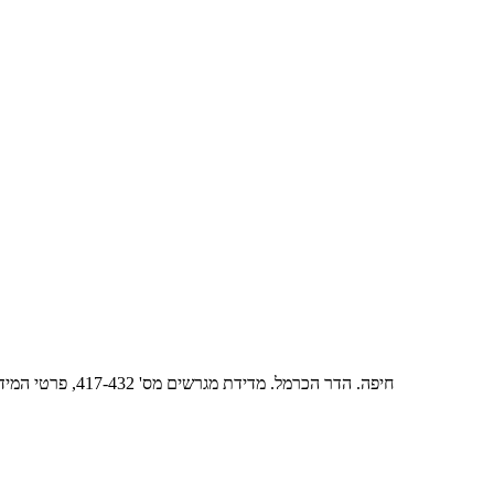
חיפה. הדר הכרמל. מדידת מגרשים מס' 417-432, פרטי המידות. קושר למשפט צהוין וחברת הכשרת היישוב