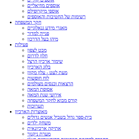
אוספים מוזיאליים
אוספי מיקרופילם
רשימות של החטיבות והאוספים
חקר המשפחה
מאגרי מידע גנאלוגיים
פנייה למדור
מיהו בעל הדרכון
פעילות
מבט לצפון
חלון לדרום
שימור ארכיון הרצל
בלוג הארכיון
מעת לעט - עלון מקוון
לוח חופשות
הרצאות וכנסים מצולמים
אסופת המאה
אירועי שנת המאה
קורס מבוא לחקר המשפחה
תערוכות
מאוצרות הארכיון
בית-ספר גדול בשביל אנשים גדולים
משחק ילדים
אתיקה ארכיונאית
מערת ניקנור