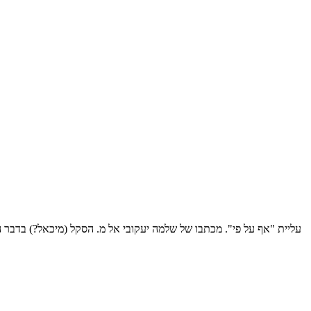
עליית "אף על פי". מכתבו של שלמה יעקובי אל מ. הסקל (מיכאל?) בדבר הד