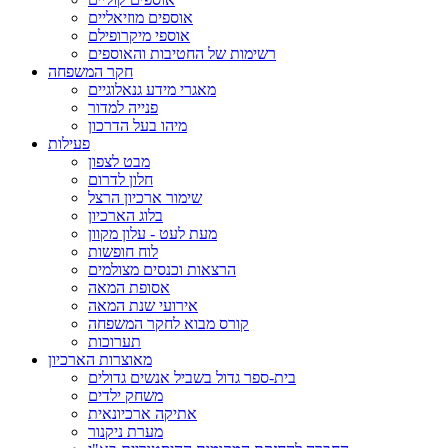
אוספים מוזיאליים
אוספי מיקרופילם
רשימות של החטיבות והאוספים
חקר המשפחה
מאגרי מידע גנאלוגיים
פנייה למדור
מיהו בעל הדרכון
פעילות
מבט לצפון
חלון לדרום
שימור ארכיון הרצל
בלוג הארכיון
מעת לעט - עלון מקוון
לוח חופשות
הרצאות וכנסים מצולמים
אסופת המאה
אירועי שנת המאה
קורס מבוא לחקר המשפחה
תערוכות
מאוצרות הארכיון
בית-ספר גדול בשביל אנשים גדולים
משחק ילדים
אתיקה ארכיונאית
מערת ניקנור