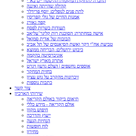
החברה להחזקת המקומות ההיסטוריים בא"י
קהילה שהייתה ואיננה
לתת פנים לנופלים: יוסף פרידלר
אמנות החיים של גולי קפריסין
קפה גאורג
תעודות כשרות לפסח
אישה במחתרת: הסוכנת רות קליגר־עליאב
הבובות של אדית סמואל
טביעת אח"י דקר ואשת הסיאנסים של תל אביב
כיבוש ירושלים: הבריחה ממוצא
אוניברסיטה בהקמה
אתרוג מארץ ישראל
אוספים נחשפים | הצלם גדעון ויגרט
בחזית המחקר
זיכרונות מהקרב על גוש עציון
כתבות נוספות
צור קשר
שירותי הארכיון
תיאום ביקור באולם הקריאה
אולם הקריאה - מידע כללי
חיפוש מקוון
ייעוץ והדרכה
הנחיות הגעה
לוח חופשות
מחירון