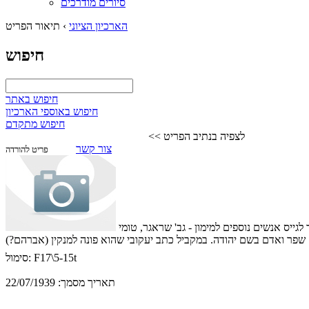
סיורים מודרכים
הארכיון הציוני
›
תיאור הפריט
חיפוש
חיפוש באתר
חיפוש באוספי הארכיון
חיפוש מתקדם
לצפיה בנתיב הפריט >>
צור קשר
פריט להורדה
ייס אנשים נוספים למימון - גב' שראגר, טומי
שפר ואדם בשם יהודה. במקביל כתב יעקובי שהוא פונה למנקין (אברהם?)
F17\5-15t
סימול:
תאריך מסמך:
22/07/1939