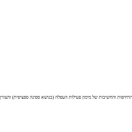
חיפות והחשיבות של מימון פעילות העפלה (בנושא ספינה ספציפית) והצורך לג