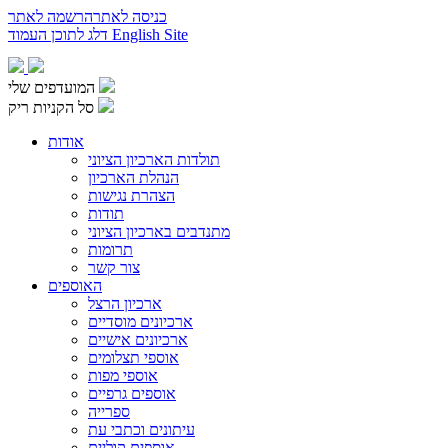
כניסה לאתר
הרשמה לאתר
English Site
דלג לתוכן העמוד
המועדפים שלי
סל הקניות ריק
אודות
תולדות הארכיון הציוני
הנהלת הארכיון
הצהרת נגישות
תודות
מתנדבים בארכיון הציוני
תרומות
צור קשר
האוספים
ארכיון הרצל
ארכיונים מוסדיים
ארכיונים אישיים
אוספי תצלומים
אוספי מפות
אוספים גרפיים
ספרייה
עיתונים וכתבי עת
אוספים קוליים