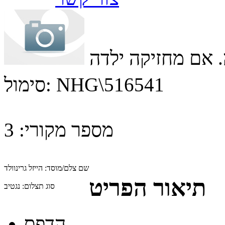
 אם מחזיקה ילדה
NHG\516541
סימול:
מספר מקורי:
3
שם צלם/מוסד:
הייזל גרינוולד
תיאור הפריט
סוג תצלום:
נגטיב
הדפס