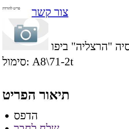
צור קשר
פריט להורדה
סיה "הרצליה" ביפו
A8\71-2t
סימול:
תיאור הפריט
הדפס
שלח לחבר