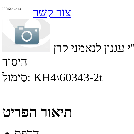
צור קשר
פריט להורדה
 עגנון לנאמני קרן
היסוד
KH4\60343-2t
סימול:
תיאור הפריט
הדפס