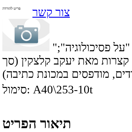
צור קשר
פריט להורדה
"על אניות"; "כחה של השכלה"; "על פסיכולוגיה";
קצרות מאת יעקב קלצקין (סך
ים, מודפסים במכונת כתיבה)
A40\253-10t
סימול:
תיאור הפריט