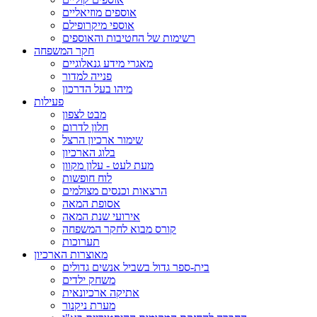
אוספים מוזיאליים
אוספי מיקרופילם
רשימות של החטיבות והאוספים
חקר המשפחה
מאגרי מידע גנאלוגיים
פנייה למדור
מיהו בעל הדרכון
פעילות
מבט לצפון
חלון לדרום
שימור ארכיון הרצל
בלוג הארכיון
מעת לעט - עלון מקוון
לוח חופשות
הרצאות וכנסים מצולמים
אסופת המאה
אירועי שנת המאה
קורס מבוא לחקר המשפחה
תערוכות
מאוצרות הארכיון
בית-ספר גדול בשביל אנשים גדולים
משחק ילדים
אתיקה ארכיונאית
מערת ניקנור