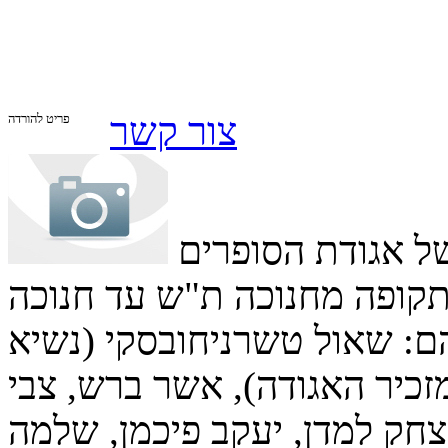
צור קשר
פריט להורדה
ל אגודת הסופרים
תקופה מחנוכה ת"ש עד חנוכה
 שמות, ביניהם: שאול טשרניחובסקי (נשיא
זכיר האגודה), אשר ברש, צבי
יצחק למדן, יעקב פיכמן, שלמה