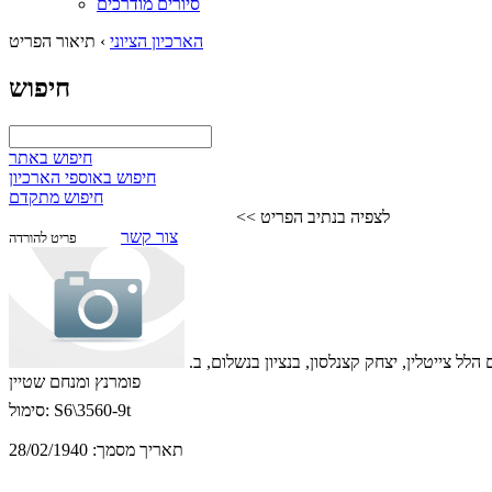
סיורים מודרכים
הארכיון הציוני
›
תיאור הפריט
חיפוש
חיפוש באתר
חיפוש באוספי הארכיון
חיפוש מתקדם
לצפיה בנתיב הפריט >>
צור קשר
פריט להורדה
 צייטלין, יצחק קצנלסון, בנציון בנשלום, ב.
פומרנץ ומנחם שטיין
S6\3560-9t
סימול:
תאריך מסמך:
28/02/1940