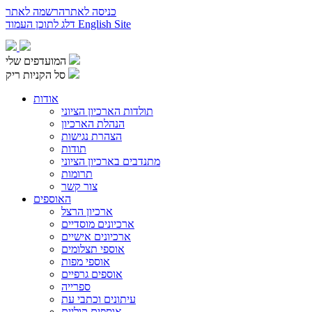
כניסה לאתר
הרשמה לאתר
English Site
דלג לתוכן העמוד
המועדפים שלי
סל הקניות ריק
אודות
תולדות הארכיון הציוני
הנהלת הארכיון
הצהרת נגישות
תודות
מתנדבים בארכיון הציוני
תרומות
צור קשר
האוספים
ארכיון הרצל
ארכיונים מוסדיים
ארכיונים אישיים
אוספי תצלומים
אוספי מפות
אוספים גרפיים
ספרייה
עיתונים וכתבי עת
אוספים קוליים