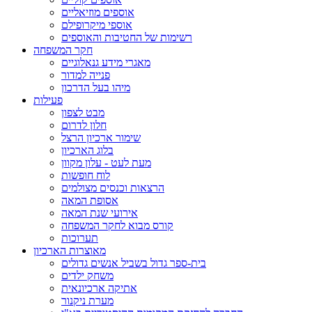
אוספים מוזיאליים
אוספי מיקרופילם
רשימות של החטיבות והאוספים
חקר המשפחה
מאגרי מידע גנאלוגיים
פנייה למדור
מיהו בעל הדרכון
פעילות
מבט לצפון
חלון לדרום
שימור ארכיון הרצל
בלוג הארכיון
מעת לעט - עלון מקוון
לוח חופשות
הרצאות וכנסים מצולמים
אסופת המאה
אירועי שנת המאה
קורס מבוא לחקר המשפחה
תערוכות
מאוצרות הארכיון
בית-ספר גדול בשביל אנשים גדולים
משחק ילדים
אתיקה ארכיונאית
מערת ניקנור