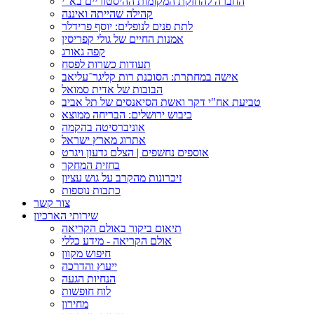
החברה להחזקת המקומות ההיסטוריים בא"י
קהילה שהייתה ואיננה
לתת פנים לנופלים: יוסף פרידלר
אמנות החיים של גולי קפריסין
קפה גאורג
תעודות כשרות לפסח
אישה במחתרת: הסוכנת רות קליגר־עליאב
הבובות של אדית סמואל
טביעת אח"י דקר ואשת הסיאנסים של תל אביב
כיבוש ירושלים: הבריחה ממוצא
אוניברסיטה בהקמה
אתרוג מארץ ישראל
אוספים נחשפים | הצלם גדעון ויגרט
בחזית המחקר
זיכרונות מהקרב על גוש עציון
כתבות נוספות
צור קשר
שירותי הארכיון
תיאום ביקור באולם הקריאה
אולם הקריאה - מידע כללי
חיפוש מקוון
ייעוץ והדרכה
הנחיות הגעה
לוח חופשות
מחירון