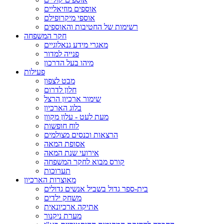
אוספים מוזיאליים
אוספי מיקרופילם
רשימות של החטיבות והאוספים
חקר המשפחה
מאגרי מידע גנאלוגיים
פנייה למדור
מיהו בעל הדרכון
פעילות
מבט לצפון
חלון לדרום
שימור ארכיון הרצל
בלוג הארכיון
מעת לעט - עלון מקוון
לוח חופשות
הרצאות וכנסים מצולמים
אסופת המאה
אירועי שנת המאה
קורס מבוא לחקר המשפחה
תערוכות
מאוצרות הארכיון
בית-ספר גדול בשביל אנשים גדולים
משחק ילדים
אתיקה ארכיונאית
מערת ניקנור