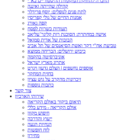
החברה להחזקת המקומות ההיסטוריים בא"י
קהילה שהייתה ואיננה
לתת פנים לנופלים: יוסף פרידלר
אמנות החיים של גולי קפריסין
קפה גאורג
תעודות כשרות לפסח
אישה במחתרת: הסוכנת רות קליגר־עליאב
הבובות של אדית סמואל
טביעת אח"י דקר ואשת הסיאנסים של תל אביב
כיבוש ירושלים: הבריחה ממוצא
אוניברסיטה בהקמה
אתרוג מארץ ישראל
אוספים נחשפים | הצלם גדעון ויגרט
בחזית המחקר
זיכרונות מהקרב על גוש עציון
כתבות נוספות
צור קשר
שירותי הארכיון
תיאום ביקור באולם הקריאה
אולם הקריאה - מידע כללי
חיפוש מקוון
ייעוץ והדרכה
הנחיות הגעה
לוח חופשות
מחירון