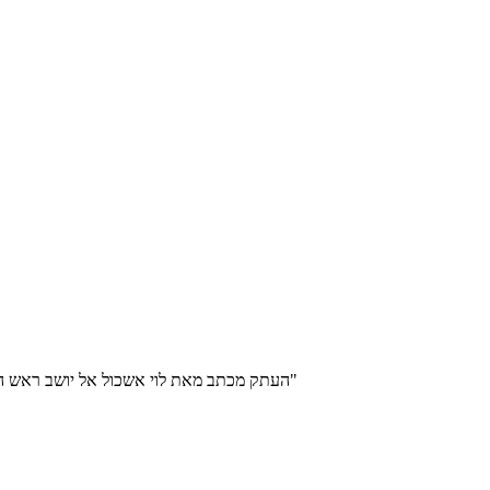
העתק מכתב מאת לוי אשכול אל יושב ראש ההנהלה הציונית בבקשה לרתום את המחלקה להתיישבות של ההסתדרות הציונית עבור עיבוד קרקעות "בשטחים המוחזקים"