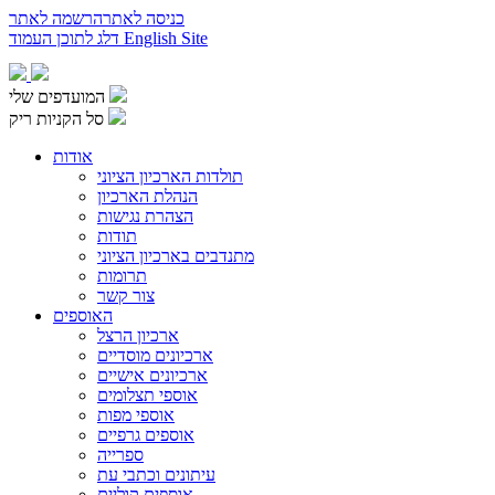
כניסה לאתר
הרשמה לאתר
English Site
דלג לתוכן העמוד
המועדפים שלי
סל הקניות ריק
אודות
תולדות הארכיון הציוני
הנהלת הארכיון
הצהרת נגישות
תודות
מתנדבים בארכיון הציוני
תרומות
צור קשר
האוספים
ארכיון הרצל
ארכיונים מוסדיים
ארכיונים אישיים
אוספי תצלומים
אוספי מפות
אוספים גרפיים
ספרייה
עיתונים וכתבי עת
אוספים קוליים