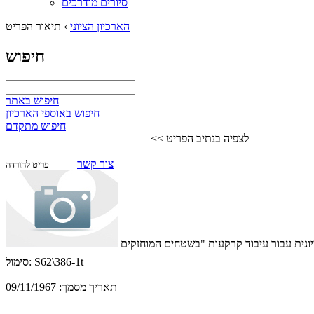
סיורים מודרכים
הארכיון הציוני
›
תיאור הפריט
חיפוש
חיפוש באתר
חיפוש באוספי הארכיון
חיפוש מתקדם
לצפיה בנתיב הפריט >>
צור קשר
פריט להורדה
S62\386-1t
סימול:
תאריך מסמך:
09/11/1967