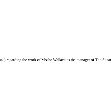
Copy of a letter from Z (ועד הצירים) regarding the work of Moshe Wallach as the manager of The Shaare Zedek Hospital