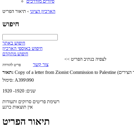
סיורים מודרכים
הארכיון הציוני
›
תיאור הפריט
חיפוש
חיפוש באתר
חיפוש באוספי הארכיון
חיפוש מתקדם
לצפיה בנתיב הפריט >>
צור קשר
פריט להורדה
תאור:
A399\990
סימול:
שנים:
1920- 1920
רשימת פריטים סרוקים ותעודות
אין תוצאות כרגע
תיאור הפריט