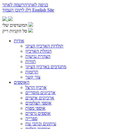
כניסה לאתר
הרשמה לאתר
English Site
דלג לתוכן העמוד
המועדפים שלי
סל הקניות ריק
אודות
תולדות הארכיון הציוני
הנהלת הארכיון
הצהרת נגישות
תודות
מתנדבים בארכיון הציוני
תרומות
צור קשר
האוספים
ארכיון הרצל
ארכיונים מוסדיים
ארכיונים אישיים
אוספי תצלומים
אוספי מפות
אוספים גרפיים
ספרייה
עיתונים וכתבי עת
אוספים קוליים