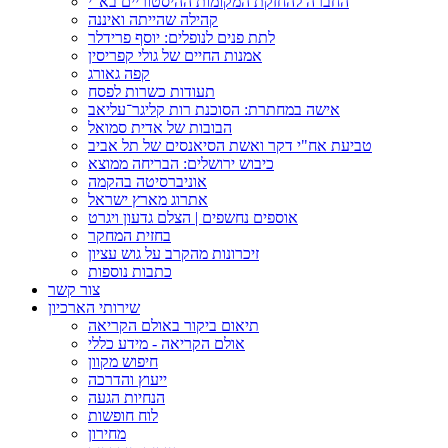
החברה להחזקת המקומות ההיסטוריים בא"י
קהילה שהייתה ואיננה
לתת פנים לנופלים: יוסף פרידלר
אמנות החיים של גולי קפריסין
קפה גאורג
תעודות כשרות לפסח
אישה במחתרת: הסוכנת רות קליגר־עליאב
הבובות של אדית סמואל
טביעת אח"י דקר ואשת הסיאנסים של תל אביב
כיבוש ירושלים: הבריחה ממוצא
אוניברסיטה בהקמה
אתרוג מארץ ישראל
אוספים נחשפים | הצלם גדעון ויגרט
בחזית המחקר
זיכרונות מהקרב על גוש עציון
כתבות נוספות
צור קשר
שירותי הארכיון
תיאום ביקור באולם הקריאה
אולם הקריאה - מידע כללי
חיפוש מקוון
ייעוץ והדרכה
הנחיות הגעה
לוח חופשות
מחירון