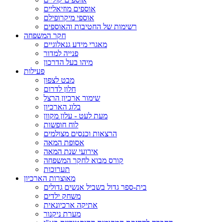
אוספים מוזיאליים
אוספי מיקרופילם
רשימות של החטיבות והאוספים
חקר המשפחה
מאגרי מידע גנאלוגיים
פנייה למדור
מיהו בעל הדרכון
פעילות
מבט לצפון
חלון לדרום
שימור ארכיון הרצל
בלוג הארכיון
מעת לעט - עלון מקוון
לוח חופשות
הרצאות וכנסים מצולמים
אסופת המאה
אירועי שנת המאה
קורס מבוא לחקר המשפחה
תערוכות
מאוצרות הארכיון
בית-ספר גדול בשביל אנשים גדולים
משחק ילדים
אתיקה ארכיונאית
מערת ניקנור