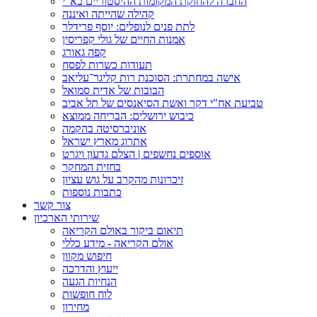
החברה להחזקת המקומות ההיסטוריים בא"י
קהילה שהייתה ואיננה
לתת פנים לנופלים: יוסף פרידלר
אמנות החיים של גולי קפריסין
קפה גאורג
תעודות כשרות לפסח
אישה במחתרת: הסוכנת רות קליגר־עליאב
הבובות של אדית סמואל
טביעת אח"י דקר ואשת הסיאנסים של תל אביב
כיבוש ירושלים: הבריחה ממוצא
אוניברסיטה בהקמה
אתרוג מארץ ישראל
אוספים נחשפים | הצלם גדעון ויגרט
בחזית המחקר
זיכרונות מהקרב על גוש עציון
כתבות נוספות
צור קשר
שירותי הארכיון
תיאום ביקור באולם הקריאה
אולם הקריאה - מידע כללי
חיפוש מקוון
ייעוץ והדרכה
הנחיות הגעה
לוח חופשות
מחירון