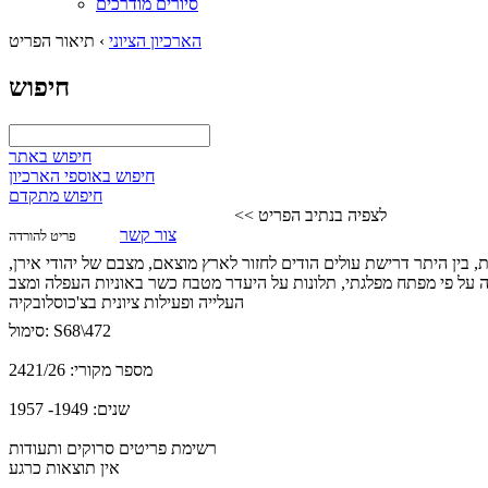
סיורים מודרכים
הארכיון הציוני
›
תיאור הפריט
חיפוש
חיפוש באתר
חיפוש באוספי הארכיון
חיפוש מתקדם
לצפיה בנתיב הפריט >>
צור קשר
פריט להורדה
ת, בין היתר דרישת עולים הודים לחזור לארץ מוצאם, מצבם של יהודי אירן,
ריה על פי מפתח מפלגתי, תלונות על היעדר מטבח כשר באוניות העפלה ומצב
העלייה ופעילות ציונית בצ'כוסלובקיה
S68\472
סימול:
מספר מקורי:
2421/26
שנים:
1949- 1957
רשימת פריטים סרוקים ותעודות
אין תוצאות כרגע