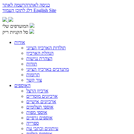
כניסה לאתר
הרשמה לאתר
English Site
דלג לתוכן העמוד
המועדפים שלי
סל הקניות ריק
אודות
תולדות הארכיון הציוני
הנהלת הארכיון
הצהרת נגישות
תודות
מתנדבים בארכיון הציוני
תרומות
צור קשר
האוספים
ארכיון הרצל
ארכיונים מוסדיים
ארכיונים אישיים
אוספי תצלומים
אוספי מפות
אוספים גרפיים
ספרייה
עיתונים וכתבי עת
אוספים קוליים