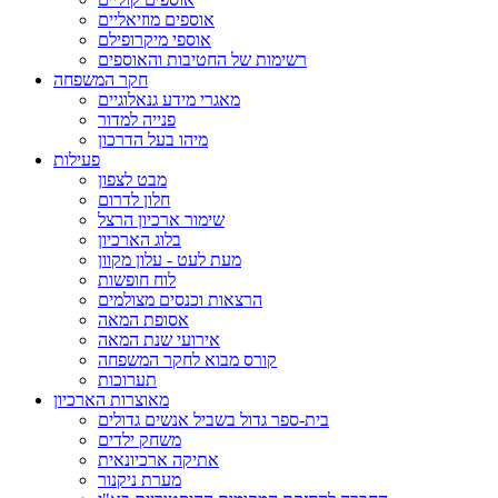
אוספים מוזיאליים
אוספי מיקרופילם
רשימות של החטיבות והאוספים
חקר המשפחה
מאגרי מידע גנאלוגיים
פנייה למדור
מיהו בעל הדרכון
פעילות
מבט לצפון
חלון לדרום
שימור ארכיון הרצל
בלוג הארכיון
מעת לעט - עלון מקוון
לוח חופשות
הרצאות וכנסים מצולמים
אסופת המאה
אירועי שנת המאה
קורס מבוא לחקר המשפחה
תערוכות
מאוצרות הארכיון
בית-ספר גדול בשביל אנשים גדולים
משחק ילדים
אתיקה ארכיונאית
מערת ניקנור