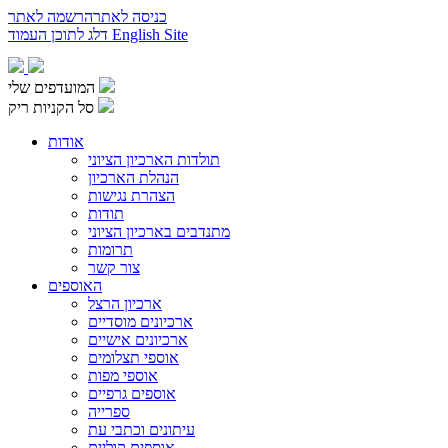
כניסה לאתר
הרשמה לאתר
English Site
דלג לתוכן העמוד
המועדפים שלי
סל הקניות ריק
אודות
תולדות הארכיון הציוני
הנהלת הארכיון
הצהרת נגישות
תודות
מתנדבים בארכיון הציוני
תרומות
צור קשר
האוספים
ארכיון הרצל
ארכיונים מוסדיים
ארכיונים אישיים
אוספי תצלומים
אוספי מפות
אוספים גרפיים
ספרייה
עיתונים וכתבי עת
אוספים קוליים