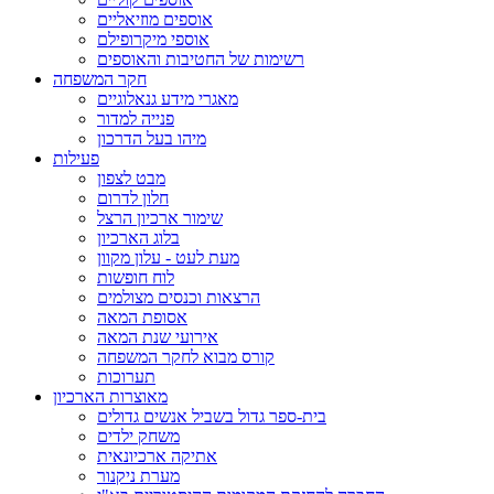
אוספים מוזיאליים
אוספי מיקרופילם
רשימות של החטיבות והאוספים
חקר המשפחה
מאגרי מידע גנאלוגיים
פנייה למדור
מיהו בעל הדרכון
פעילות
מבט לצפון
חלון לדרום
שימור ארכיון הרצל
בלוג הארכיון
מעת לעט - עלון מקוון
לוח חופשות
הרצאות וכנסים מצולמים
אסופת המאה
אירועי שנת המאה
קורס מבוא לחקר המשפחה
תערוכות
מאוצרות הארכיון
בית-ספר גדול בשביל אנשים גדולים
משחק ילדים
אתיקה ארכיונאית
מערת ניקנור