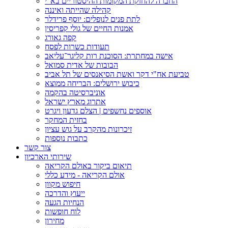
החברה להחזקת המקומות ההיסטוריים בא"י
קהילה שהייתה ואיננה
לתת פנים לנופלים: יוסף פרידלר
אמנות החיים של גולי קפריסין
קפה גאורג
תעודות כשרות לפסח
אישה במחתרת: הסוכנת רות קליגר־עליאב
הבובות של אדית סמואל
טביעת אח"י דקר ואשת הסיאנסים של תל אביב
כיבוש ירושלים: הבריחה ממוצא
אוניברסיטה בהקמה
אתרוג מארץ ישראל
אוספים נחשפים | הצלם גדעון ויגרט
בחזית המחקר
זיכרונות מהקרב על גוש עציון
כתבות נוספות
צור קשר
שירותי הארכיון
תיאום ביקור באולם הקריאה
אולם הקריאה - מידע כללי
חיפוש מקוון
ייעוץ והדרכה
הנחיות הגעה
לוח חופשות
מחירון