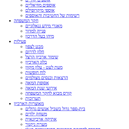
אוספים מוזיאליים
אוספי מיקרופילם
רשימות של החטיבות והאוספים
חקר המשפחה
מאגרי מידע גנאלוגיים
פנייה למדור
מיהו בעל הדרכון
פעילות
מבט לצפון
חלון לדרום
שימור ארכיון הרצל
בלוג הארכיון
מעת לעט - עלון מקוון
לוח חופשות
הרצאות וכנסים מצולמים
אסופת המאה
אירועי שנת המאה
קורס מבוא לחקר המשפחה
תערוכות
מאוצרות הארכיון
בית-ספר גדול בשביל אנשים גדולים
משחק ילדים
אתיקה ארכיונאית
מערת ניקנור