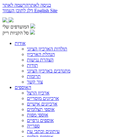
כניסה לאתר
הרשמה לאתר
English Site
דלג לתוכן העמוד
המועדפים שלי
סל הקניות ריק
אודות
תולדות הארכיון הציוני
הנהלת הארכיון
הצהרת נגישות
תודות
מתנדבים בארכיון הציוני
תרומות
צור קשר
האוספים
ארכיון הרצל
ארכיונים מוסדיים
ארכיונים אישיים
אוספי תצלומים
אוספי מפות
אוספים גרפיים
ספרייה
עיתונים וכתבי עת
אוספים קוליים