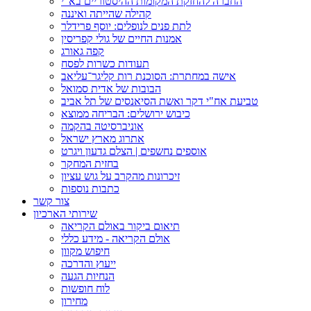
החברה להחזקת המקומות ההיסטוריים בא"י
קהילה שהייתה ואיננה
לתת פנים לנופלים: יוסף פרידלר
אמנות החיים של גולי קפריסין
קפה גאורג
תעודות כשרות לפסח
אישה במחתרת: הסוכנת רות קליגר־עליאב
הבובות של אדית סמואל
טביעת אח"י דקר ואשת הסיאנסים של תל אביב
כיבוש ירושלים: הבריחה ממוצא
אוניברסיטה בהקמה
אתרוג מארץ ישראל
אוספים נחשפים | הצלם גדעון ויגרט
בחזית המחקר
זיכרונות מהקרב על גוש עציון
כתבות נוספות
צור קשר
שירותי הארכיון
תיאום ביקור באולם הקריאה
אולם הקריאה - מידע כללי
חיפוש מקוון
ייעוץ והדרכה
הנחיות הגעה
לוח חופשות
מחירון