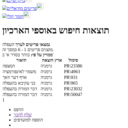
מיקרופילם
פריטים מוזיאליים
חומר קולי
תוצאות חיפוש באוספי הארכיון
נמצאו פריטים לערך
העפלה
מוצגים פריטים 1 - 6 במסך זה.
כותר בסדר א' ב'
ממויין על פי:
סימול
ארץ הוצאה
תיאור
PR\23386
גרמניה
המצפה
PR\4963
גרמניה
משמר לאינפורמציה
PR\931
גרמניה
אויף דער וואך
PR\965
גרמניה
בני עקיבא בהעפלה
PR\23032
גרמניה
דבר המורה בהעפלה
PR\50047
גרמניה
דבר המורה בהעפלה
1
הדפס
שלח לחבר
הוספה למועדפים