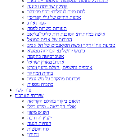
החברה להחזקת המקומות ההיסטוריים בא"י
קהילה שהייתה ואיננה
לתת פנים לנופלים: יוסף פרידלר
אמנות החיים של גולי קפריסין
קפה גאורג
תעודות כשרות לפסח
אישה במחתרת: הסוכנת רות קליגר־עליאב
הבובות של אדית סמואל
טביעת אח"י דקר ואשת הסיאנסים של תל אביב
כיבוש ירושלים: הבריחה ממוצא
אוניברסיטה בהקמה
אתרוג מארץ ישראל
אוספים נחשפים | הצלם גדעון ויגרט
בחזית המחקר
זיכרונות מהקרב על גוש עציון
כתבות נוספות
צור קשר
שירותי הארכיון
תיאום ביקור באולם הקריאה
אולם הקריאה - מידע כללי
חיפוש מקוון
ייעוץ והדרכה
הנחיות הגעה
לוח חופשות
מחירון