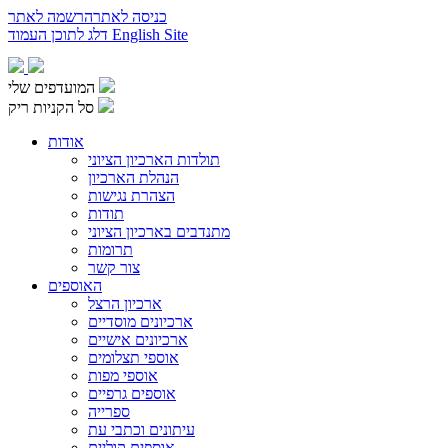
כניסה לאתר
הרשמה לאתר
English Site
דלג לתוכן העמוד
המועדפים שלי
סל הקניות ריק
אודות
תולדות הארכיון הציוני
הנהלת הארכיון
הצהרת נגישות
תודות
מתנדבים בארכיון הציוני
תרומות
צור קשר
האוספים
ארכיון הרצל
ארכיונים מוסדיים
ארכיונים אישיים
אוספי תצלומים
אוספי מפות
אוספים גרפיים
ספרייה
עיתונים וכתבי עת
אוספים קוליים