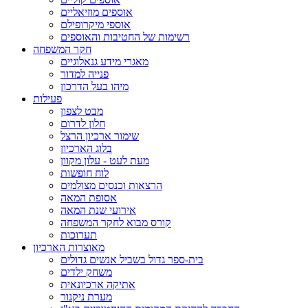
אוספים מוזיאליים
אוספי מיקרופילם
רשימות של החטיבות והאוספים
חקר המשפחה
מאגרי מידע גנאלוגיים
פנייה למדור
מיהו בעל הדרכון
פעילות
מבט לצפון
חלון לדרום
שימור ארכיון הרצל
בלוג הארכיון
מעת לעט - עלון מקוון
לוח חופשות
הרצאות וכנסים מצולמים
אסופת המאה
אירועי שנת המאה
קורס מבוא לחקר המשפחה
תערוכות
מאוצרות הארכיון
בית-ספר גדול בשביל אנשים גדולים
משחק ילדים
אתיקה ארכיונאית
מערת ניקנור