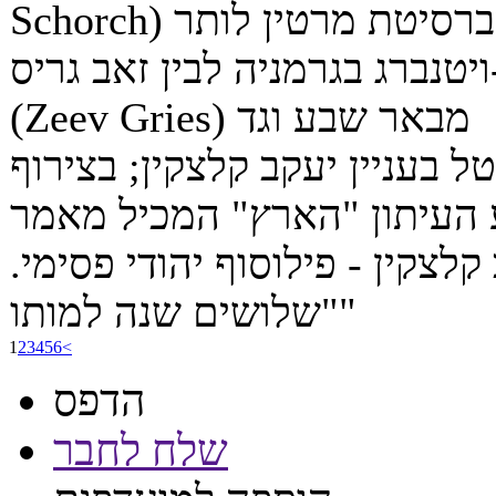
Schorch) מאוניברסיטת מרטין לותר
ויטנברג בגרמניה לבין זאב גריס
(Zeev Gries) מבאר שבע וגד
טל בעניין יעקב קלצקין; בצירוף
העיתון "הארץ" המכיל מאמר
קלצקין - פילוסוף יהודי פסימי.
שלושים שנה למותו""
1
2
3
4
5
6
<
הדפס
שלח לחבר