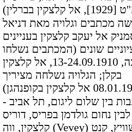
ל קלצקין בברלין)
ה מכתבים וגלויה מאת דניאל
ניק אל יעקב קלצקין בעניינים
יוניים שונים (המכתבים נשלחו
מז'נבה, 13-24.09.1910, אל קלצקין
בקלן; הגלויה נשלחה מציריך
ת בין שלום ליגום, תל אביב -
לבין נחום גולדמן בפריס, דוריס
קלצקין, וֵוֵה (Vevey) בשוויץ, קנט