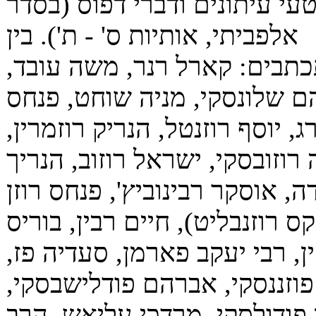
עי עיתונים ודברי דפוס (בסדר
אלפביתי, אותיות ס' - ת'). בין
תבים: קארל רנר, משה עובד,
 שלונסקי, מניה שוחט, פנחס
ג, יוסף רוזנטל, הנריק רוזמרין,
רוזובסקי, ישראל רוזוב, הנריך
ה, אוסקר רבינוביץ', פנחס רוזן
ס רוזנבליט), חיים רבין, בוריס
ן, רבי יעקב פארמן, סעדיה פז,
פוזננסקי, אברהם פודלישבסקי,
ן פודולסקי, מרדכי עליאש, הרב