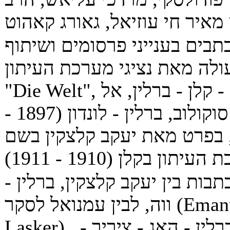
ן מאיר חי עוזיאל, גאורג קאהוט
תבים בענייני פרסומים ושיתוף
ולה מאת נציגי מערכת העיתון
"Die Welt", וינה - קלן - ברלין, אל
נחום סוקולוב, ברלין - לונדון (1897 -
19), בפרט מאת יעקב קלצקין בשם
יתון בקלן (1910 - 1911)
בות בין יעקב קלצקין, ברלין -
ווה, לבין עמנואל לסקר (Emanuel
Lasker) , ברלין - האג - ציריך -