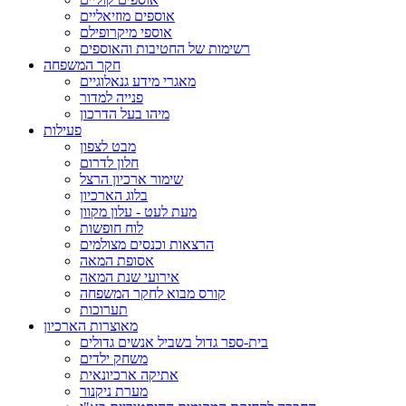
אוספים מוזיאליים
אוספי מיקרופילם
רשימות של החטיבות והאוספים
חקר המשפחה
מאגרי מידע גנאלוגיים
פנייה למדור
מיהו בעל הדרכון
פעילות
מבט לצפון
חלון לדרום
שימור ארכיון הרצל
בלוג הארכיון
מעת לעט - עלון מקוון
לוח חופשות
הרצאות וכנסים מצולמים
אסופת המאה
אירועי שנת המאה
קורס מבוא לחקר המשפחה
תערוכות
מאוצרות הארכיון
בית-ספר גדול בשביל אנשים גדולים
משחק ילדים
אתיקה ארכיונאית
מערת ניקנור