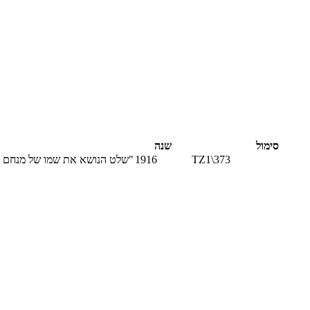
סימול
שנה
TZ1\373
1916
שלט הנושא את שמו של מנחם אוסישקין, יקטרינוסלב. כיתוב: "מיכאיל מויסייביץ אוסישקין מהנדס-טכנולוג"