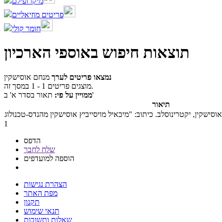
מיקרופילם
פריטים מוזיאליים
חומר קולי
תוצאות חיפוש באוספי הארכיון
נמצאו פריטים לערך
מנחם אוסישקין
מוצגים פריטים 1 - 1 במסך זה.
תאור בסדר א' ב'
ממויין על פי:
תיאור
1
הדפס
שלח לחבר
הוספה למועדפים
הצהרת נגישות
מפת האתר
תקנון
תנאי שימוש
שאלות ותשובות