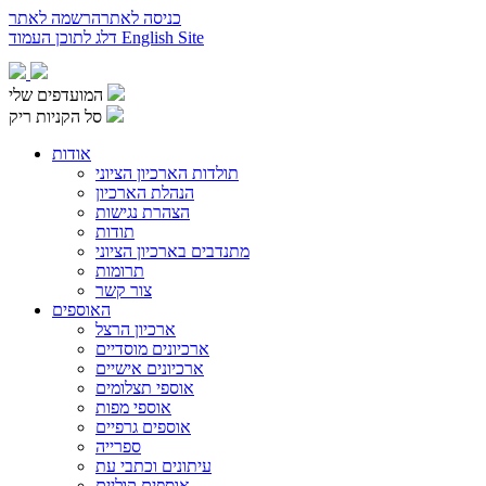
כניסה לאתר
הרשמה לאתר
English Site
דלג לתוכן העמוד
המועדפים שלי
סל הקניות ריק
אודות
תולדות הארכיון הציוני
הנהלת הארכיון
הצהרת נגישות
תודות
מתנדבים בארכיון הציוני
תרומות
צור קשר
האוספים
ארכיון הרצל
ארכיונים מוסדיים
ארכיונים אישיים
אוספי תצלומים
אוספי מפות
אוספים גרפיים
ספרייה
עיתונים וכתבי עת
אוספים קוליים