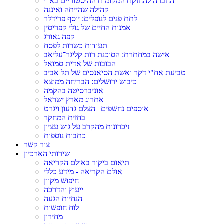
החברה להחזקת המקומות ההיסטוריים בא"י
קהילה שהייתה ואיננה
לתת פנים לנופלים: יוסף פרידלר
אמנות החיים של גולי קפריסין
קפה גאורג
תעודות כשרות לפסח
אישה במחתרת: הסוכנת רות קליגר־עליאב
הבובות של אדית סמואל
טביעת אח"י דקר ואשת הסיאנסים של תל אביב
כיבוש ירושלים: הבריחה ממוצא
אוניברסיטה בהקמה
אתרוג מארץ ישראל
אוספים נחשפים | הצלם גדעון ויגרט
בחזית המחקר
זיכרונות מהקרב על גוש עציון
כתבות נוספות
צור קשר
שירותי הארכיון
תיאום ביקור באולם הקריאה
אולם הקריאה - מידע כללי
חיפוש מקוון
ייעוץ והדרכה
הנחיות הגעה
לוח חופשות
מחירון