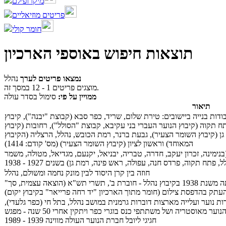
מיקרופילם
פריטים מוזיאליים
חומר קולי
תוצאות חיפוש באוספי הארכיון
נמצאו פריטים לערך
נהלל
מוצגים פריטים 1 - 12 במסך זה.
ממויין על פי:
סימול בסדר עולה
תיאור
ודות בנייה ביישובים: טירת שלום, שריד, כפר סבא (קבוצת "יבנה"), קיבוץ
ח תקוה (קיבוץ הנוער העברי בני עקיבא, קבוצת "הסולל"), רחובות (קיבוץ
ן (קיבוץ השומר הצעיר), גבעת ברנר, רמת הכובש, נהלל, הרצליה (הקיבוץ
המאוחד) וראשון לציון (קיבוץ השומר הצעיר) (מס' קודם: 1414)
ימינה, זכרון יעקב, חדרה, טבריה, יבניאל, יקנעם, מגדיאל, מטולה, משמר
, פתח תקוה, פרדס חנה, עפולה, ראש פינה, רמת גן) בשנים 1927 - 1938
חוזה בין קרן היסוד לבין מונק נחמה ומשולם, נהלל
"בדרך", קובץ מכתבים וסקירות בעניין חברת הנוער ועלייתה משנת 1938 בקיבוץ נהלל - חוברת ב', תשרי תש"א (הוצאה עצמית, סך
ת נוער ועלייה מארצות דוברות גרמנית במושב נהלל, בתל חי (כפר גלעדי),
ובכפר ויתקין. בצירוף רשימות שמיות של חברי עליית הנוער מאוסטריה ושל משתתפי כנס בוגרי כפר ויתקין אחרי 50 שנה - מפגש
חגיגי ליובל חברת הנוער העולה מווינה 1939 - 1989