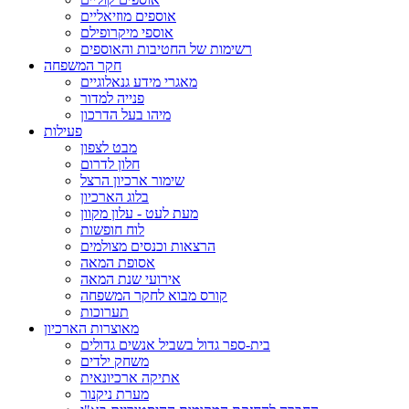
אוספים מוזיאליים
אוספי מיקרופילם
רשימות של החטיבות והאוספים
חקר המשפחה
מאגרי מידע גנאלוגיים
פנייה למדור
מיהו בעל הדרכון
פעילות
מבט לצפון
חלון לדרום
שימור ארכיון הרצל
בלוג הארכיון
מעת לעט - עלון מקוון
לוח חופשות
הרצאות וכנסים מצולמים
אסופת המאה
אירועי שנת המאה
קורס מבוא לחקר המשפחה
תערוכות
מאוצרות הארכיון
בית-ספר גדול בשביל אנשים גדולים
משחק ילדים
אתיקה ארכיונאית
מערת ניקנור