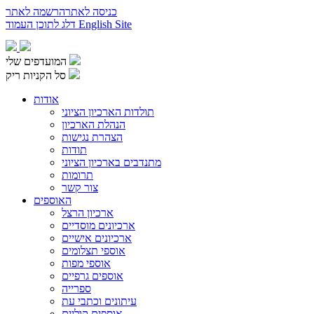
כניסה לאתר
הרשמה לאתר
English Site
דלג לתוכן העמוד
המועדפים שלי
סל הקניות ריק
אודות
תולדות הארכיון הציוני
הנהלת הארכיון
הצהרת נגישות
תודות
מתנדבים בארכיון הציוני
תרומות
צור קשר
האוספים
ארכיון הרצל
ארכיונים מוסדיים
ארכיונים אישיים
אוספי תצלומים
אוספי מפות
אוספים גרפיים
ספרייה
עיתונים וכתבי עת
אוספים קוליים