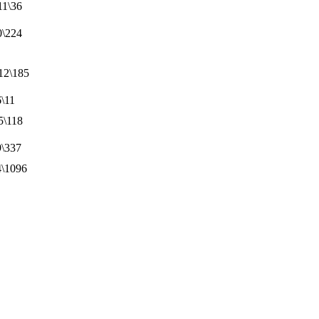
11\36
0\224
12\185
\11
5\118
\337
\1096