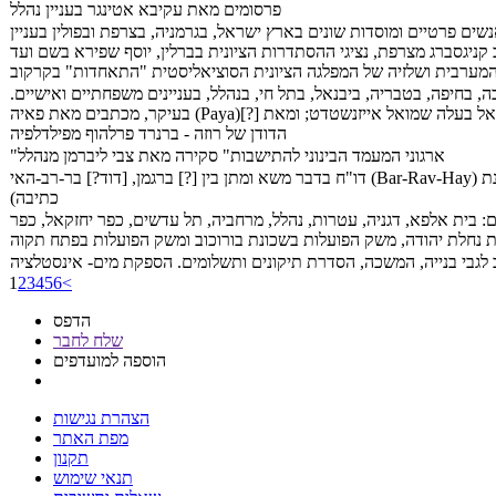
פרסומים מאת עקיבא אטינגר בעניין נהלל
נשים פרטיים ומוסדות שונים בארץ ישראל, בגרמניה, בצרפת ובפולין בעניין
קניגסברג מצרפת, נציגי ההסתדרות הציונית בברלין, יוסף שפירא בשם ועד
ה המערבית ושלזיה של המפלגה הציונית הסוציאליסטית "התאחדות" בקרקוב
בחיפה, בטבריה, ביבנאל, בתל חי, בנהלל, בעניינים משפחתיים ואישיים.
בעיקר, מכתבים מאת פאיה (Paya)[?] ומאת חנה[?] אל רוזה (רחל) אייזנשטדט לבית ברקוביץ' ואל בעלה שמואל אייזנשטדט; ומאת
הדודן של רוזה - ברנרד פרלהוף מפילדלפיה
"ארגוני המעמד הבינוני להתישבות" סקירה מאת צבי ליברמן מנהלל
דו"ח בדבר משא ומתן בין [?] ברגמן, [דוד?] בר-רב-האי (Bar-Rav-Hay) ואלכסנדר גולדשטיין. נהלל, 11.05.1948 (דף מודפס במכונת
כתיבה)
בית אלפא, דגניה, עטרות, נהלל, מרחביה, תל עדשים, כפר יחזקאל, כפר
ת נחלת יהודה, משק הפועלות בשכונת בורוכוב ומשק הפועלות בפתח תקוה
לגבי בנייה, המשכה, הסדרת תיקונים ותשלומים. הספקת מים- אינסטלציה
1
2
3
4
5
6
<
הדפס
שלח לחבר
הוספה למועדפים
הצהרת נגישות
מפת האתר
תקנון
תנאי שימוש