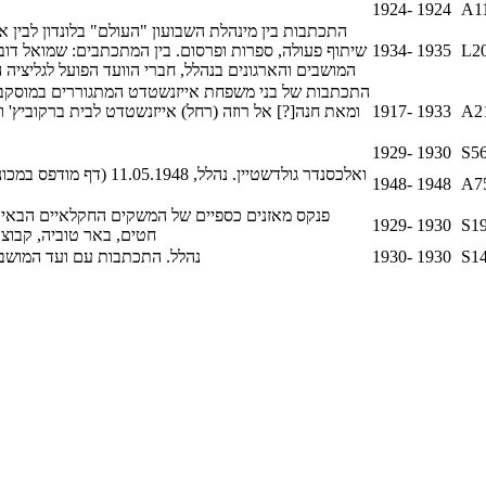
1924- 1924
A1
התכתבות בין מינהלת השבועון "העולם" בלונדון לבין א
L2
1934- 1935
שיתוף פעולה, ספרות ופרסום. בין המתכתבים: שמואל דוב 
המושבים והארגונים בנהלל, חברי הוועד הפועל לגליצי
התכתבות של בני משפחת אייזנשטדט המתגוררים במוסקבה, 
1917- 1933
A2
1929- 1930
S56
1948- 1948
A7
פנקס מאזנים כספיים של המשקים החקלאיים הבאים: 
1929- 1930
S19
חטים, באר טוביה, קבוצ
S14
1930- 1930
נהלל. התכתבות עם ועד המושב 