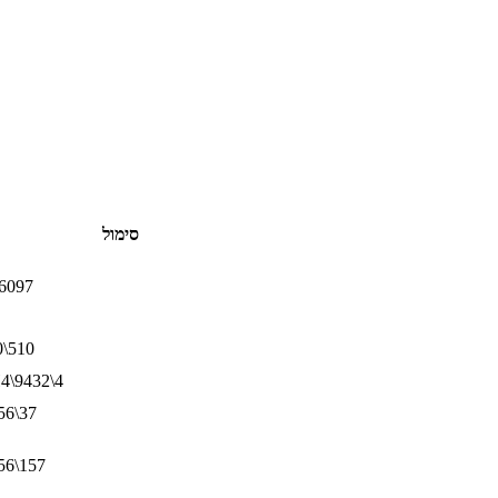
סימול
6097
0\510
4\9432\4
56\37
56\157