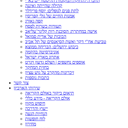
החברה להחזקת המקומות ההיסטוריים בא"י
קהילה שהייתה ואיננה
לתת פנים לנופלים: יוסף פרידלר
אמנות החיים של גולי קפריסין
קפה גאורג
תעודות כשרות לפסח
אישה במחתרת: הסוכנת רות קליגר־עליאב
הבובות של אדית סמואל
טביעת אח"י דקר ואשת הסיאנסים של תל אביב
כיבוש ירושלים: הבריחה ממוצא
אוניברסיטה בהקמה
אתרוג מארץ ישראל
אוספים נחשפים | הצלם גדעון ויגרט
בחזית המחקר
זיכרונות מהקרב על גוש עציון
כתבות נוספות
צור קשר
שירותי הארכיון
תיאום ביקור באולם הקריאה
אולם הקריאה - מידע כללי
חיפוש מקוון
ייעוץ והדרכה
הנחיות הגעה
לוח חופשות
מחירון