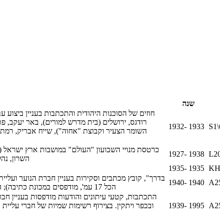
שנה
חוזים של הסוכנות היהודית והתכתבות בעניין ביצוע עב
רודגס, ירושלים (בית מדרש למורים), באר יעקב, פת
1932- 1933
S1\
השומר הצעיר וקבוצת "אחוה"), שייח אבריק, רמת ג
כרטסת מנויי השבועון "העולם" במושבות ארץ ישראל (בנ
1927- 1938
L2
השרון, נהלל
1935- 1935
KH
1940- 1940
A2
הכל 17 עמ', מודפסים במכונת כתיבה); העתק בהדפסת צילום (חומר מתוך הארכיון "יד רחה פרייאר" בקיבוץ יקום)
התכתבות, קטעי עיתונים והודעות מודפסות בעניין חברו
1939- 1995
A2