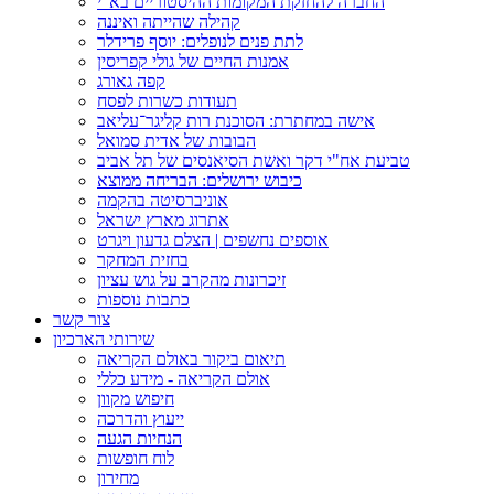
החברה להחזקת המקומות ההיסטוריים בא"י
קהילה שהייתה ואיננה
לתת פנים לנופלים: יוסף פרידלר
אמנות החיים של גולי קפריסין
קפה גאורג
תעודות כשרות לפסח
אישה במחתרת: הסוכנת רות קליגר־עליאב
הבובות של אדית סמואל
טביעת אח"י דקר ואשת הסיאנסים של תל אביב
כיבוש ירושלים: הבריחה ממוצא
אוניברסיטה בהקמה
אתרוג מארץ ישראל
אוספים נחשפים | הצלם גדעון ויגרט
בחזית המחקר
זיכרונות מהקרב על גוש עציון
כתבות נוספות
צור קשר
שירותי הארכיון
תיאום ביקור באולם הקריאה
אולם הקריאה - מידע כללי
חיפוש מקוון
ייעוץ והדרכה
הנחיות הגעה
לוח חופשות
מחירון