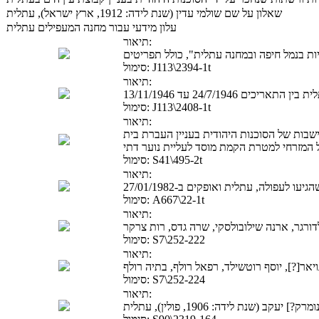
שאלון על שם שולמי עדין (שנת לידה: 1912, ארץ ישראל), עתלית
עלון מידעי עבור מחנה המעפילים עתלית
תיאור:
ות בנמל חיפה ובמחנה עתלית", כולל תפריטים
J113\2394-1t
סימול:
תיאור:
24/7/1946 עד 13/11/1946
J113\2408-1t
סימול:
תיאור:
בות של הסוכנות היהודית בעניין העברת בית
 המזרחי למטרת הקמת מוסד לעליית נוער דתי
S41\495-2t
סימול:
תיאור:
לעפולה, עתלית ואופקים ב-27/01/1982
A667\22-1t
סימול:
תיאור:
S7\252-222
סימול:
תיאור:
יאר[?], יוסף רוטשילד, רפאל רולף, בתיה רולף
S7\252-224
סימול:
תיאור:
קב (שנת לידה: 1906, פולין), עתלית