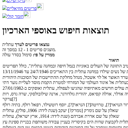
מיקרופילם
פריטים מוזיאליים
חומר קולי
תוצאות חיפוש באוספי הארכיון
נמצאו פריטים לערך
עתלית
מוצגים פריטים 1 - 12 במסך זה.
ממויין על פי:
סימול בסדר עולה
תיאור
ב התזונה של העולים באוניות בנמל חיפה ובמחנה עתלית", כולל תפריטים
ים שילדו במחנה עתלית בין התאריכים 24/7/1946 עד 13/11/1946
רד האוצר אל לוי אשכול, מנהל מחלקת ההתיישבות של הסוכנות היהודית
בעתלית אל איגוד העולמי של המזרחי למטרת הקמת מוסד לעליית נוער דתי
עולים חדשים מאתיופיה שהגיעו לעפולה, עתלית ואופקים ב-27/01/1982
 אדלר, אדלה קסיאס, יהודית גולדורגר, ארנה שילובולסקי, שרה גדס, רות
צרקר[?]
 הנויאר[?], טרויטה[?] הנויאר[?], יוסף רוטשילד, רפאל רולף, בתיה רולף
שאלון על שם נימרק [נומרק?] יעקב (שנת לידה: 1906, פולין), עתלית
שאלון על שם אדרת אברהם (שנת לידה: 1914, ארץ ישראל), עתלית
תלית לקבוצת שדות הים בקיסריה בעניין עבודה משותפת בבניית ספינת עץ
ות ורשתות שנחכר על ידי הסוכנות היהודית בעניין קבוצת עין הים בעתלית