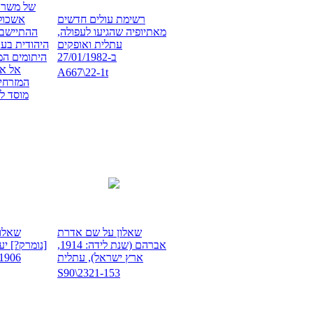
של משרד 
רשימת עולים חדשים
אשכול
מאתיופיה שהגיעו לעפולה,
ההתיישבו
עתלית ואופקים
היהודית בענ
ב-27/01/1982
היתומים המ
אל אי
A667\22-1t
המזרחי
מוסד לע
שאלון על שם אדרת
שאלון
אברהם (שנת לידה: 1914,
[נומרק?] יע
ארץ ישראל), עתלית
1906, פולין), עתלי
S90\2321-153