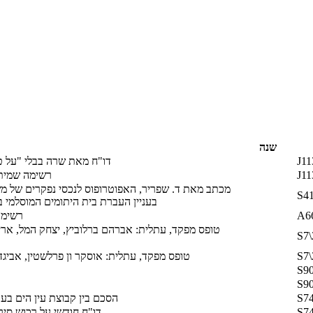
שנה
J11
דו"ח מאת שרה בבלי "על טי
J11
רשימה שמית של נש
מכתב מאת ד. שפריר, האפוטרופוס לנכסי נפקרים של מש
S41
בעניין העברת בית היתומים המוסלמי 
A66
רשימת 
טופס מפקד, עתלית: אברהם ברלוביץ, יצחק המל, אריה
S7\
S7\
טופס מפקד, עתלית: אוסקר ון פרלשטין, אביגדור
S90
S90
S74
הסכם בין קבוצת עין הים בע
S74
דו"ח חודשי על רכוש סיר