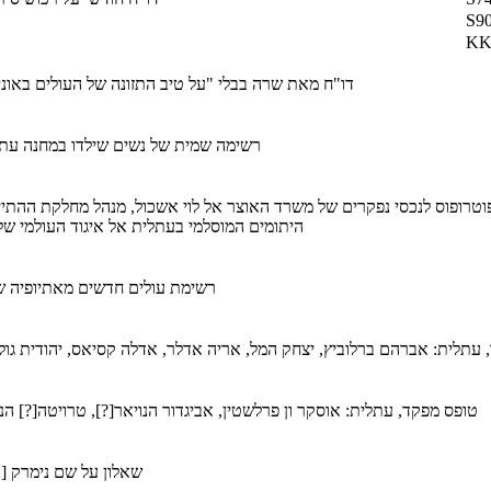
S90
KKL
דו"ח מאת שרה בבלי "על טיב התזונה של העולים באוני
רשימה שמית של נשים שילדו במחנה עתלית בין התאריכים 
טרופוס לנכסי נפקרים של משרד האוצר אל לוי אשכול, מנהל מחלקת ההתייש
היתומים המוסלמי בעתלית אל איגוד העולמי של
רשימת עולים חדשים מאתיופיה שהגיעו 
טופס מפקד, עתלית: אוסקר ון פרלשטין, אביגדור הנויאר[?], טרויטה[?] הנו
שאלון על שם נימרק [נומרק?] יע