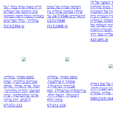
האוצר אל לוי
, מנהל מחלקת
רשימה שמית של נשים
דו"ח מאת שרה בבלי "על
ת של הסוכנות
שילדו במחנה עתלית בין
טיב התזונה של העולים
יין העברת בית
התאריכים 24/7/1946 עד
באוניות בנמל חיפה ובמחנה
וסלמי בעתלית
13/11/1946
עתלית", כולל תפריטים
גוד העולמי של
J113\2394-1t
J113\2408-1t
 למטרת הקמת
ליית נוער דתי
S41\495-2t
טופס מפקד, עתלית:
טופס מפקד, עתלית:
אוסקר ון פרלשטין,
אברהם ברלוביץ, יצחק
 על שם נימרק
אביגדור הנויאר[?],
המל, אריה אדלר, אדלה
קב (שנת לידה:
טרויטה[?] הנויאר[?], יוסף
קסיאס, יהודית גולדורגר,
ת
רוטשילד, רפאל רולף,
ארנה שילובולסקי, שרה
S90\2319-164
בתיה רולף
גדס, רות צרקר[?]
S7\252-222
S7\252-224