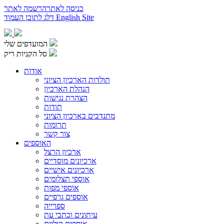
כניסה לאתר
הרשמה לאתר
English Site
דלג לתוכן העמוד
המועדפים שלי
סל הקניות ריק
אודות
תולדות הארכיון הציוני
הנהלת הארכיון
הצהרת נגישות
תודות
מתנדבים בארכיון הציוני
תרומות
צור קשר
האוספים
ארכיון הרצל
ארכיונים מוסדיים
ארכיונים אישיים
אוספי תצלומים
אוספי מפות
אוספים גרפיים
ספרייה
עיתונים וכתבי עת
אוספים קוליים