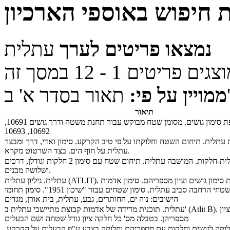
 חיפוש באוספי הארכיון
נמצאו פריטים לערך
עתלית
ר בסדר א' ב'
ממויין על פי:
תיאור
עתלית. מפת סימון גושים. מסומן שטח מבוקש עבור תחנת משטה ודרך גושים 10691,
10692, 10693
 עתלית. תיחום השטח וחלוקתו על פי טיב הקרקע. סימון ואדי, דרך ומבצר
עתלית על חוף הים. בצד השרטוט מקרא.
עתלית. עתלית-חלקות. המושבה עתלית. תיחום שטח עם סימון 2 חלקות וגודלן, דרכים
ושלושה מבנים.
עתלית. גיליון עתלית (ATLIT). מס' 14-23. מפת סימון גושים וציון מספריהם. סימון אדמות
קק"ל. סימון שטחי הרחבה סביב עתלית. סימון שטחים עבור "שיכון 1951". סימון תחומי
הישובים: נוה ים, החותרים, גבע, עתלית, בית אורן, מגדים
עתלית. תוכנית מדידה של אדמות קבוצת מתיישבי עתלית ב' (Atlit B). חלוקה לחלקות וציון
מספריהן. בטבלה מס' כל חלקה ציון גודל שטחה ושם הבעלים
לוקה לגושים וחלקות עם מספריהם וחלוקה בצבע ע"פ הבעלות על הקרקע.