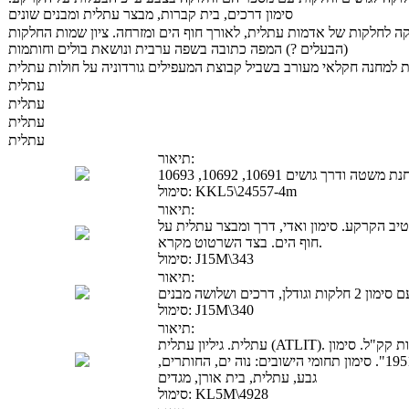
סימון דרכים, בית קברות, מבצר עתלית ומבנים שונים
ה לחלקות של אדמות עתלית, לאורך חוף הים ומזרחה. ציון שמות החלקות
(הבעלים ?) המפה כתובה בשפה ערבית ונושאת בולים וחותמות
ת למחנה חקלאי מעורב בשביל קבוצת המעפילים גורדוניה על חולות עתלית
עתלית
עתלית
עתלית
עתלית
תיאור:
גושים 10691, 10692, 10693
KKL5\24557-4m
סימול:
תיאור:
יב הקרקע. סימון ואדי, דרך ומבצר עתלית על
חוף הים. בצד השרטוט מקרא.
J15M\343
סימול:
תיאור:
J15M\340
סימול:
תיאור:
עתלית. גיליון עתלית (ATLIT). מס' 14-23. מפת סימון גושים וציון מספריהם. סימון אדמות קק"ל. סימון
שטחי הרחבה סביב עתלית. סימון שטחים עבור "שיכון 1951". סימון תחומי הישובים: נוה ים, החותרים,
גבע, עתלית, בית אורן, מגדים
KL5M\4928
סימול: