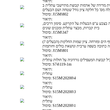
תיאור:
של אדמות קבוצת מתיישבי עתלית ב' (Atlit B). חלוקה לחלקות וציון מספריהן.
ה מס' כל חלקה ציון גודל שטחה ושם הבעלים
J15M\802
סימול:
תיאור:
ה בצבע ע"פ הבעלות על הקרקע. סימון דרכים,
בית קברות, מבצר עתלית ומבנים שונים
J15M\347
סימול:
תיאור:
 הים ומזרחה. ציון שמות החלקות (הבעלים ?)
 כתובה בשפה ערבית ונושאת בולים וחותמות
J15M\801
סימול:
תיאור:
ל קבוצת המעפילים גורדוניה על חולות עתלית
S74\119-1m
סימול:
תיאור:
עתלית
S15M\20200\4
סימול:
תיאור:
עתלית
S15M\20200\3
סימול:
תיאור:
עתלית
S15M\20200\1
סימול: