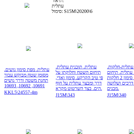
תיאור:
עתלית
S15M\20200\6
סימול:
עתלית-חלקות.
עתלית. תוכנית עתלית.
עתלית. מפת סימון גושים.
עתלית. תיחום
תיחום השטח וחלוקתו על
מסומן שטח מבוקש עבור
שטח עם סימון 2 חלקות
פי טיב הקרקע. סימון ואדי,
תחנת משטה ודרך גושים
, דרכים ושלושה
דרך ומבצר עתלית על חוף
10691, 10692, 10693
מבנים.
הים. בצד השרטוט מקרא.
KKL5\24557-4m
J15M\343
J15M\340