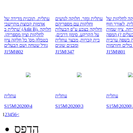
קה לחלקות של
עתלית ומזר. חלוקה לגושים
עתלית. תוכנית מדידה של
ת, לאורך חוף
וחלקות עם מספריהם
אדמות קבוצת מתיישבי
חה. ציון שמות
וחלוקה בצבע ע"פ הבעלות
עתלית ב' (Atlit B). חלוקה
עלים ?) המפה
על הקרקע. סימון דרכים,
לחלקות וציון מספריהן.
 בשפה ערבית
בית קברות, מבצר עתלית
בטבלה מס' כל חלקה ציון
בולים וחותמות
ומבנים שונים
גודל שטחה ושם הבעלים
J15M\802
J15M\347
J15M\801
עתלית
עתלית
עתלית
S15M\20200\4
S15M\20200\3
S15M\20200\
1
2
3
4
5
6
<
הדפס