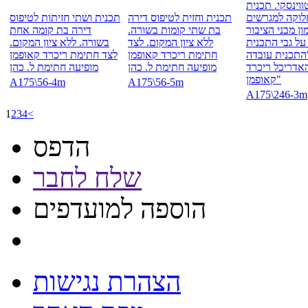
ווינסקי. תכנית
לוקה למגרשים
תכנית וחזית לטיפוס דירה
תכנית ושתי חזיתות לטיפוס
ון מבני הציבור
בת שתי קומות בשורה.
דירה בת קומה אחת
על גבי התכנית
ללא ציון המקום. לצד
בשורה. ללא ציון המקום.
התכנית עובדה
חתימת ריכרד קאופמן
לצד חתימת ריכרד קאופמן
אדריכל ריכרד
מופיעה חתימת ל. כהן
מופיעה חתימת ל. כהן
קאופמן"
A175\56-4m
A175\56-5m
A175\246-3m
1
2
3
4
<
הדפס
שלח לחבר
הוספה למועדפים
הצהרת נגישות