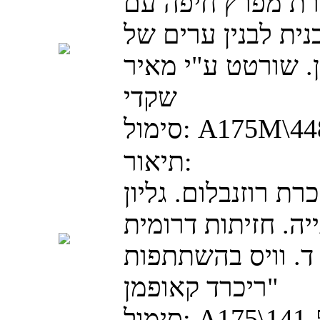
רת מפרץ חיפה עם
נית לבנין ערים של
. שורטט ע"י מאיר
שקדי
A175M\44
סימול:
תיאור:
כרת רוזנבלום. גליון
יה. חזיתות דרומית
 ד. וויס בהשתתפות
ריכרד קאופמן"
A175\141
סימול: