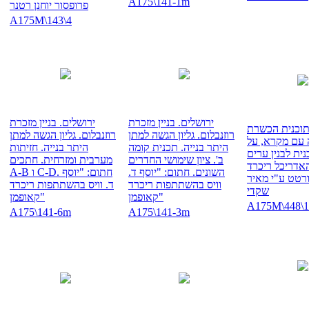
A175\141-1m
פרופסור יוחנן רטנר
A175M\143\4
ירושלים. בניין מזכרת
ירושלים. בניין מזכרת
תוכנית הכשרת
רוזנבלום. גליון הגשה למתן
רוזנבלום. גליון הגשה למתן
 עם מקרא, על
היתר בנייה. תכנית קומה
היתר בנייה. חזיתות
נית לבנין ערים
ב'. ציון שימושי החדרים
מערבית ומזרחית. חתכים
אדריכל ריכרד
השונים. חתום: "יוסף ד.
A-B ו C-D. חתום: "יוסף
רטט ע"י מאיר
וויס בהשתתפות ריכרד
ד. וויס בהשתתפות ריכרד
שקדי
קאופמן"
קאופמן"
A175M\448\1
A175\141-6m
A175\141-3m