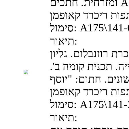
ומזרחית. חתכים A-B ו C-D. חתום: "יוסף
A175\141
סימול:
תיאור:
כרת רוזנבלום. גליון
ה. תכנית קומה ב'.
ונים. חתום: "יוסף
A175\141
סימול:
תיאור: