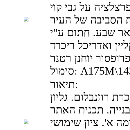
רצלציה על גבי קוי
ת הסביבה של העיר
ר שבע. חתום ע"י
יין ואדריכל ריכרד
ופסור יוחנן רטנר
A175M\14
סימול:
תיאור:
כרת רוזנבלום. גליון
נייה. תכנית האתר
מה א'. ציון שימושי