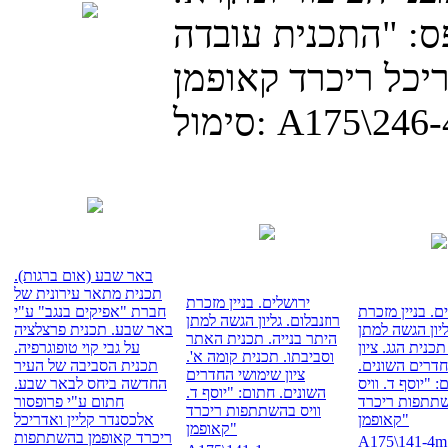
ס: "התכנית עובדה
A175\246
סימול:
באר שבע (אום ברגות).
תכנית מתאר עירונית של
ירושלים. בניין מזכרת
ם. בניין מזכרת
חברת "אפיקים בנגב" ע"י
רוזנבלום. גליון הגשה למתן
ליון הגשה למתן
באר שבע. תכנית פרצלציה
היתר בנייה. תכנית האתר
תכנית הגג. ציון
על גבי קוי טופוגרפיה.
וסביבתו. תכנית קומה א'.
דרים השונים.
תכנית הסביבה של העיר
ציון שימושי החדרים
: "יוסף ד. וויס
החדשה ביחס לבאר שבע.
השונים. חתום: "יוסף ד.
תתפות ריכרד
חתום ע"י פרופסור
וויס בהשתתפות ריכרד
קאופמן"
אלכסנדר קליין ואדריכל
קאופמן"
ריכרד קאופמן בהשתתפות
A175\141-4m