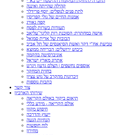
החברה להחזקת המקומות ההיסטוריים בא"י
קהילה שהייתה ואיננה
לתת פנים לנופלים: יוסף פרידלר
אמנות החיים של גולי קפריסין
קפה גאורג
תעודות כשרות לפסח
אישה במחתרת: הסוכנת רות קליגר־עליאב
הבובות של אדית סמואל
טביעת אח"י דקר ואשת הסיאנסים של תל אביב
כיבוש ירושלים: הבריחה ממוצא
אוניברסיטה בהקמה
אתרוג מארץ ישראל
אוספים נחשפים | הצלם גדעון ויגרט
בחזית המחקר
זיכרונות מהקרב על גוש עציון
כתבות נוספות
צור קשר
שירותי הארכיון
תיאום ביקור באולם הקריאה
אולם הקריאה - מידע כללי
חיפוש מקוון
ייעוץ והדרכה
הנחיות הגעה
לוח חופשות
מחירון