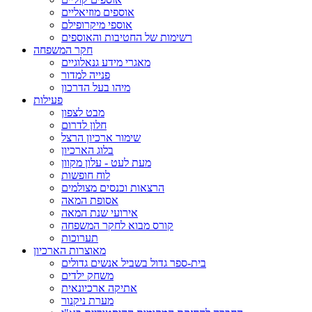
אוספים מוזיאליים
אוספי מיקרופילם
רשימות של החטיבות והאוספים
חקר המשפחה
מאגרי מידע גנאלוגיים
פנייה למדור
מיהו בעל הדרכון
פעילות
מבט לצפון
חלון לדרום
שימור ארכיון הרצל
בלוג הארכיון
מעת לעט - עלון מקוון
לוח חופשות
הרצאות וכנסים מצולמים
אסופת המאה
אירועי שנת המאה
קורס מבוא לחקר המשפחה
תערוכות
מאוצרות הארכיון
בית-ספר גדול בשביל אנשים גדולים
משחק ילדים
אתיקה ארכיונאית
מערת ניקנור