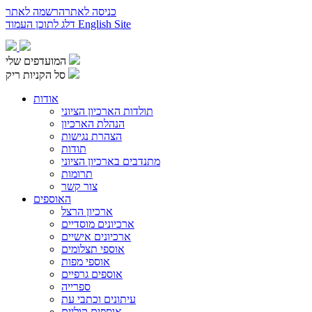
כניסה לאתר
הרשמה לאתר
English Site
דלג לתוכן העמוד
המועדפים שלי
סל הקניות ריק
אודות
תולדות הארכיון הציוני
הנהלת הארכיון
הצהרת נגישות
תודות
מתנדבים בארכיון הציוני
תרומות
צור קשר
האוספים
ארכיון הרצל
ארכיונים מוסדיים
ארכיונים אישיים
אוספי תצלומים
אוספי מפות
אוספים גרפיים
ספרייה
עיתונים וכתבי עת
אוספים קוליים