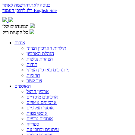
כניסה לאתר
הרשמה לאתר
English Site
דלג לתוכן העמוד
המועדפים שלי
סל הקניות ריק
אודות
תולדות הארכיון הציוני
הנהלת הארכיון
הצהרת נגישות
תודות
מתנדבים בארכיון הציוני
תרומות
צור קשר
האוספים
ארכיון הרצל
ארכיונים מוסדיים
ארכיונים אישיים
אוספי תצלומים
אוספי מפות
אוספים גרפיים
ספרייה
עיתונים וכתבי עת
אוספים קוליים