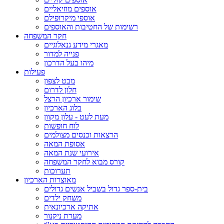
אוספים מוזיאליים
אוספי מיקרופילם
רשימות של החטיבות והאוספים
חקר המשפחה
מאגרי מידע גנאלוגיים
פנייה למדור
מיהו בעל הדרכון
פעילות
מבט לצפון
חלון לדרום
שימור ארכיון הרצל
בלוג הארכיון
מעת לעט - עלון מקוון
לוח חופשות
הרצאות וכנסים מצולמים
אסופת המאה
אירועי שנת המאה
קורס מבוא לחקר המשפחה
תערוכות
מאוצרות הארכיון
בית-ספר גדול בשביל אנשים גדולים
משחק ילדים
אתיקה ארכיונאית
מערת ניקנור