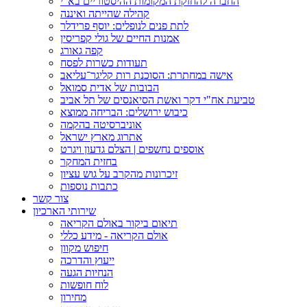
החברה להחזקת המקומות ההיסטוריים בא"י
קהילה שהייתה ואיננה
לתת פנים לנופלים: יוסף פרידלר
אמנות החיים של גולי קפריסין
קפה גאורג
תעודות כשרות לפסח
אישה במחתרת: הסוכנת רות קליגר־עליאב
הבובות של אדית סמואל
טביעת אח"י דקר ואשת הסיאנסים של תל אביב
כיבוש ירושלים: הבריחה ממוצא
אוניברסיטה בהקמה
אתרוג מארץ ישראל
אוספים נחשפים | הצלם גדעון ויגרט
בחזית המחקר
זיכרונות מהקרב על גוש עציון
כתבות נוספות
צור קשר
שירותי הארכיון
תיאום ביקור באולם הקריאה
אולם הקריאה - מידע כללי
חיפוש מקוון
ייעוץ והדרכה
הנחיות הגעה
לוח חופשות
מחירון