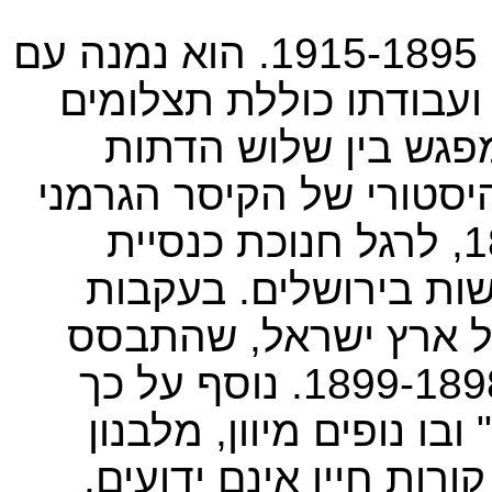
הנטשל צילם בארץ ישראל בשנים 1915-1895. הוא נמנה עם
ועבודתו כוללת תצלומים
פגש בין שלוש הדתות
יסטורי של הקיסר הגרמני
וילהלם השני בארץ ישראל ב־1898, לרגל חנוכת כנסיית
ות בירושלים. בעקבות
ל ארץ ישראל, שהתבסס
על סדרת צילומים שלו מהשנים 1899-1898. נוסף על כך
ו נופים מיוון, מלבנון
רות חייו אינם ידועים
.