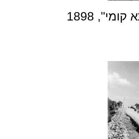
בית היתומות הנוצרי־גרמני "טליתא קומי", 1898