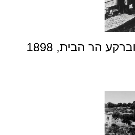
בית הקברות היהודי בהר הזיתים וברקע הר הבית, 1898