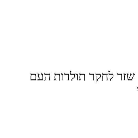
הארכיון הציוני המרכזי ומרכז זלמן שזר לחקר תולדות העם