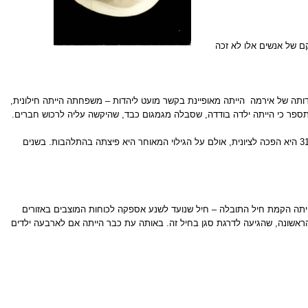
קם של אנשים אלו לא זכה
הייתה מאופיינת בקשר מועט ליהדות – משפחתה הייתה חילונית,
 תספר כי הייתה ילדה בודדה, שסבלה מגמגום כבד, שהיקשה עליה לרכוש חברים.
הסקרנות האינטלקטואלית והחיפוש אחר שורשים, חלק מתהליך חקירה עצמית שיאפיין אותה תמיד, הובילו אותה להתעניין יותר ביהדות, ובהמשך - גם בציונות. רק בגיל 31 היא הפכה לציונית, אולם על הגילוי המאוחר היא פיצתה בהתלהבות. בשנים
הייתה הקמת חיל התובלה – חיִל שנועד לשנע אספקה לכוחות המוצבים באזורים