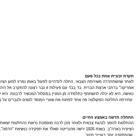
תקרת זכוכית אחת בכל פעם
לאחר שהשתחררה משירותה הצבאי, החלה לינדהיים לפעול באופן נמרץ למען הציונות
אמריקה" ברחבי ארצות הברית. בד בבד עם פעילות זו גבר רצונה להתקרב אל היהדות, והיא נרשמה ל"מכון הדת היהודי" 
כאישה, היא לא יכלה להשתתף כתלמידה מן המניין במסלול המכשיר לרבנות. היא ע
עתירתה החליטה הפקולטה פה אחד לפתוח את שערי המוסד לנשים ולגברים על בסיס שווה.
התחלה חדשה באמצע החיים
הציונית בארה"ב. בשנת 1926 ירשה מהנרייטה סאלד את תפקיד
שהתמקדה יותר בענייני חינוך.