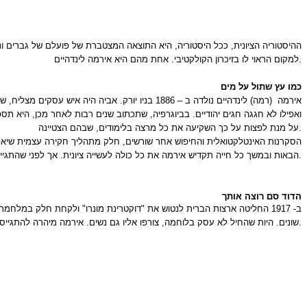
ההיסטוריה הציונית, ככל היסטוריה, היא התוצאה המצטברת של פועלם של גברים ונ
למקום הראוי לו בזיכרון הקולקטיבי. אחת מהם היא אירמה לינדהיים.
כמו עץ שתול על מים
אירמה
(רמה) לינדהיים נולדה ב – 1886 בניו יורק. אביה היה איש עסקים מצליח, שצבר הון, והמשפחה חיה חיי בורגנות נוחים, המרופדים בכל מה שכסף יכול לקנות. ילדותה של אירמה
ואפילו לא חגגה חגים יהודיים. בביוגרפיה, שתכתוב שנים רבות לאחר מכן, היא ת
על מנת לפצות על כך השקיעה את כל מרצה בלימודים, שבהם הצטיינה.
הבאות ובמשך כל חייה תקדיש אירמה את כל כולה לעשייה ציונית. אך לפני שהתגייסה למען העם היהודי, היא התגייסה לצבא ארצות הברית.
הדוד סם רוצה אותך
ב- 1917 החליטה ארצות הברית לנטוש את "דוקטרינת מונרו" ולקחת חלק במל
שונים. היות שהחיל לא עסק בלוחמה, צורפו אליו גם נשים. אירמה מיהרה להתגייס לחיל עם מכונית הקדילק שלה. היא נכנסה להיסטוריה כאישה האמריקאית היהודיה הראשונה, שהגיעה לדרגת סגן בחיל זה. באותה עת כבר הייתה אם לארבעה ילדים.