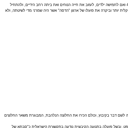
בתחילת שנות ה- 30 הגיעה זמנה של החלטה יוצאת דופן נוספת בחייה של לינדהיים. בעלה, נורווין, מת בעקבות מחלה. לאחר מותו החליטה לינדהיים, באותה עת בת 47 ואם לחמישה ילדים, לעזוב את חייה הנוחים ואת ביתה רחב הידיים, ולהתחיל
יקלית יותר וביקרה את פועלו של ארגון "הדסה" אשר היה שמרני מדי לשיטתה, ולא
ק, שבה התגוררה בלונג איילנד היא החליפה בצריף, שעלות הקמתו הייתה 27 דולר. "הצריף של רמה" היה לשם דבר בקיבוץ, וכולם הכירו את החלוצה הנלהבת, המבוגרת משאר החלוצים
שופט, ובשל פועלה בתנועה הקיבוצית נודעה בתקשורת הישראלית כ"סבתא של