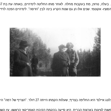
וציו- אקונומי. שנים אלו הן גם שנות הקרע בינה לבין "הדסה". לינדהיים הפכה לרד
בארץ התיישבה לינדהיים בקיבוץ משמר העמק, ואת אחוזת הענ
פשות לציונות בארצות הברית. היא סייעה בהקמת הקיבוץ האמריקאי הראשון- עין ה