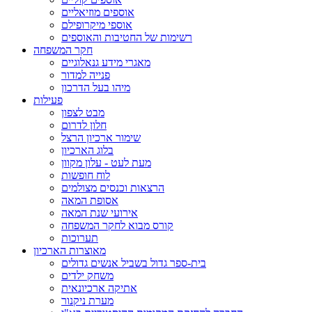
אוספים מוזיאליים
אוספי מיקרופילם
רשימות של החטיבות והאוספים
חקר המשפחה
מאגרי מידע גנאלוגיים
פנייה למדור
מיהו בעל הדרכון
פעילות
מבט לצפון
חלון לדרום
שימור ארכיון הרצל
בלוג הארכיון
מעת לעט - עלון מקוון
לוח חופשות
הרצאות וכנסים מצולמים
אסופת המאה
אירועי שנת המאה
קורס מבוא לחקר המשפחה
תערוכות
מאוצרות הארכיון
בית-ספר גדול בשביל אנשים גדולים
משחק ילדים
אתיקה ארכיונאית
מערת ניקנור