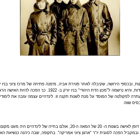
, ובכספי הירושה, שקיבלה לאחר פטירת אביה, מימנה פתיחה של מרכז ציוני בניו י
בניו יורק ב- 1922. כך הפכה להיות האישה הראשונה, שלמדה במוסד זה.
תרה לפקולטה של המוסד על מנת לשנות תקנה זו. לינדהיים עצמה עזבה את לימודיה
ההחלטות להפוך לנהגת צבאית ולאחר מכן לרבה מוסמכת נראות כהחלטות יוצאות דופן
ה כנשיאת "הדסה", ובמקביל הפכה לסגנית יו"ר "ארגון ציוני אמריקה". בתקופה, שבה כיהנה כ