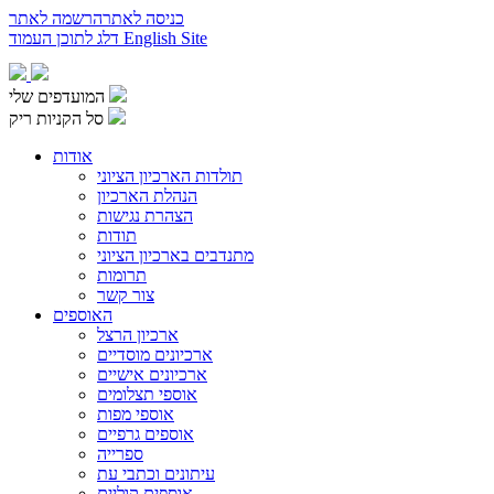
כניסה לאתר
הרשמה לאתר
English Site
דלג לתוכן העמוד
המועדפים שלי
סל הקניות ריק
אודות
תולדות הארכיון הציוני
הנהלת הארכיון
הצהרת נגישות
תודות
מתנדבים בארכיון הציוני
תרומות
צור קשר
האוספים
ארכיון הרצל
ארכיונים מוסדיים
ארכיונים אישיים
אוספי תצלומים
אוספי מפות
אוספים גרפיים
ספרייה
עיתונים וכתבי עת
אוספים קוליים