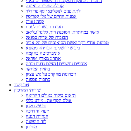
החברה להחזקת המקומות ההיסטוריים בא"י
קהילה שהייתה ואיננה
לתת פנים לנופלים: יוסף פרידלר
אמנות החיים של גולי קפריסין
קפה גאורג
תעודות כשרות לפסח
אישה במחתרת: הסוכנת רות קליגר־עליאב
הבובות של אדית סמואל
טביעת אח"י דקר ואשת הסיאנסים של תל אביב
כיבוש ירושלים: הבריחה ממוצא
אוניברסיטה בהקמה
אתרוג מארץ ישראל
אוספים נחשפים | הצלם גדעון ויגרט
בחזית המחקר
זיכרונות מהקרב על גוש עציון
כתבות נוספות
צור קשר
שירותי הארכיון
תיאום ביקור באולם הקריאה
אולם הקריאה - מידע כללי
חיפוש מקוון
ייעוץ והדרכה
הנחיות הגעה
לוח חופשות
מחירון