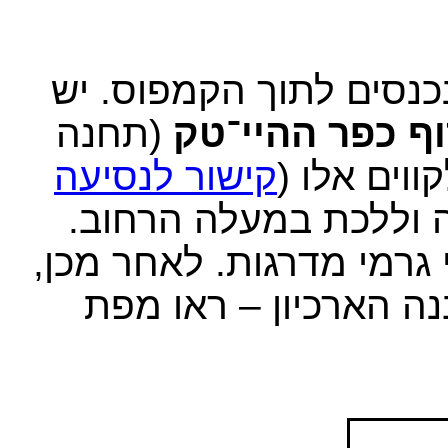
י האוטובוס 7, 68, 100 ו-568 נכנסים לתוך הקמפוס. יש
ף כפר ההיי־טק
(תחנה
וים אלו (
קישור לנסיעה
נה וללכת במעלה הרחוב.
גרמי מדרגות. לאחר מכן,
נה הארכיון – ראו מפת