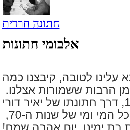
חתונה חרדית
אלבומי חתונות
 עלינו לטובה, קיבצנו כמה
מן הרבות ששמורות אצלנו.
מחת​ונה ערבית בסוף המאה ה-19, דרך חתונתו של יאיר דורי
ל המי ומי של שנות ה-70,
 בת ימינו. יום אהבה שמח!