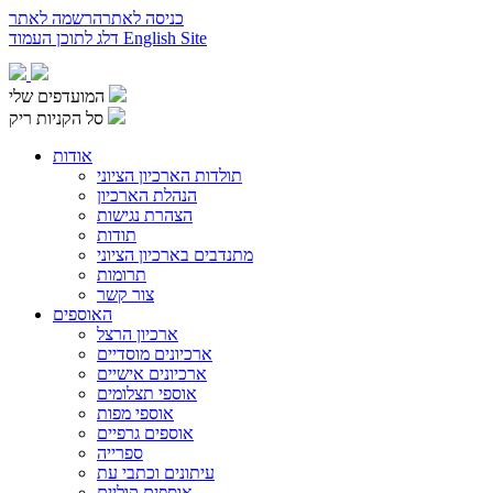
כניסה לאתר
הרשמה לאתר
English Site
דלג לתוכן העמוד
המועדפים שלי
סל הקניות ריק
אודות
תולדות הארכיון הציוני
הנהלת הארכיון
הצהרת נגישות
תודות
מתנדבים בארכיון הציוני
תרומות
צור קשר
האוספים
ארכיון הרצל
ארכיונים מוסדיים
ארכיונים אישיים
אוספי תצלומים
אוספי מפות
אוספים גרפיים
ספרייה
עיתונים וכתבי עת
אוספים קוליים