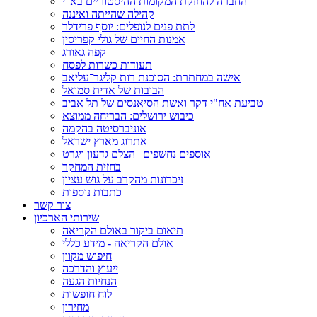
החברה להחזקת המקומות ההיסטוריים בא"י
קהילה שהייתה ואיננה
לתת פנים לנופלים: יוסף פרידלר
אמנות החיים של גולי קפריסין
קפה גאורג
תעודות כשרות לפסח
אישה במחתרת: הסוכנת רות קליגר־עליאב
הבובות של אדית סמואל
טביעת אח"י דקר ואשת הסיאנסים של תל אביב
כיבוש ירושלים: הבריחה ממוצא
אוניברסיטה בהקמה
אתרוג מארץ ישראל
אוספים נחשפים | הצלם גדעון ויגרט
בחזית המחקר
זיכרונות מהקרב על גוש עציון
כתבות נוספות
צור קשר
שירותי הארכיון
תיאום ביקור באולם הקריאה
אולם הקריאה - מידע כללי
חיפוש מקוון
ייעוץ והדרכה
הנחיות הגעה
לוח חופשות
מחירון