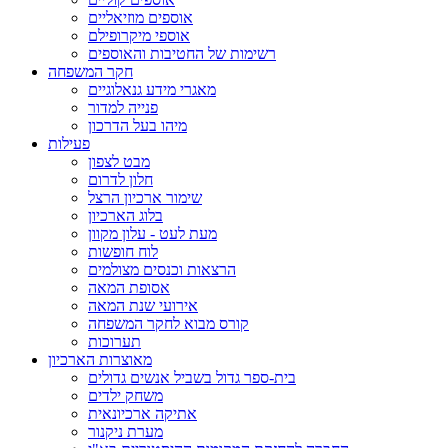
אוספים מוזיאליים
אוספי מיקרופילם
רשימות של החטיבות והאוספים
חקר המשפחה
מאגרי מידע גנאלוגיים
פנייה למדור
מיהו בעל הדרכון
פעילות
מבט לצפון
חלון לדרום
שימור ארכיון הרצל
בלוג הארכיון
מעת לעט - עלון מקוון
לוח חופשות
הרצאות וכנסים מצולמים
אסופת המאה
אירועי שנת המאה
קורס מבוא לחקר המשפחה
תערוכות
מאוצרות הארכיון
בית-ספר גדול בשביל אנשים גדולים
משחק ילדים
אתיקה ארכיונאית
מערת ניקנור