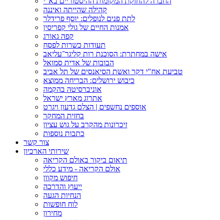
החברה להחזקת המקומות ההיסטוריים בא"י
קהילה שהייתה ואיננה
לתת פנים לנופלים: יוסף פרידלר
אמנות החיים של גולי קפריסין
קפה גאורג
תעודות כשרות לפסח
אישה במחתרת: הסוכנת רות קליגר־עליאב
הבובות של אדית סמואל
טביעת אח"י דקר ואשת הסיאנסים של תל אביב
כיבוש ירושלים: הבריחה ממוצא
אוניברסיטה בהקמה
אתרוג מארץ ישראל
אוספים נחשפים | הצלם גדעון ויגרט
בחזית המחקר
זיכרונות מהקרב על גוש עציון
כתבות נוספות
צור קשר
שירותי הארכיון
תיאום ביקור באולם הקריאה
אולם הקריאה - מידע כללי
חיפוש מקוון
ייעוץ והדרכה
הנחיות הגעה
לוח חופשות
מחירון