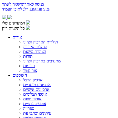
כניסה לאתר
הרשמה לאתר
English Site
דלג לתוכן העמוד
המועדפים שלי
סל הקניות ריק
אודות
תולדות הארכיון הציוני
הנהלת הארכיון
הצהרת נגישות
תודות
מתנדבים בארכיון הציוני
תרומות
צור קשר
האוספים
ארכיון הרצל
ארכיונים מוסדיים
ארכיונים אישיים
אוספי תצלומים
אוספי מפות
אוספים גרפיים
ספרייה
עיתונים וכתבי עת
אוספים קוליים