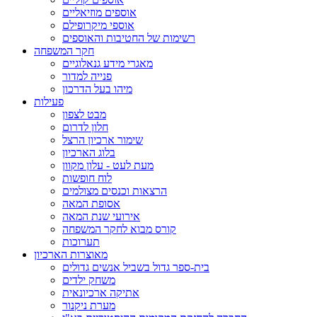
אוספים מוזיאליים
אוספי מיקרופילם
רשימות של החטיבות והאוספים
חקר המשפחה
מאגרי מידע גנאלוגיים
פנייה למדור
מיהו בעל הדרכון
פעילות
מבט לצפון
חלון לדרום
שימור ארכיון הרצל
בלוג הארכיון
מעת לעט - עלון מקוון
לוח חופשות
הרצאות וכנסים מצולמים
אסופת המאה
אירועי שנת המאה
קורס מבוא לחקר המשפחה
תערוכות
מאוצרות הארכיון
בית-ספר גדול בשביל אנשים גדולים
משחק ילדים
אתיקה ארכיונאית
מערת ניקנור