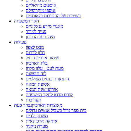
אוספים מוזיאליים
אוספי מיקרופילם
רשימות של החטיבות והאוספים
חקר המשפחה
מאגרי מידע גנאלוגיים
פנייה למדור
מיהו בעל הדרכון
פעילות
מבט לצפון
חלון לדרום
שימור ארכיון הרצל
בלוג הארכיון
מעת לעט - עלון מקוון
לוח חופשות
הרצאות וכנסים מצולמים
אסופת המאה
אירועי שנת המאה
קורס מבוא לחקר המשפחה
תערוכות
מאוצרות הארכיון
נבחר כעת
בית-ספר גדול בשביל אנשים גדולים
משחק ילדים
אתיקה ארכיונאית
מערת ניקנור