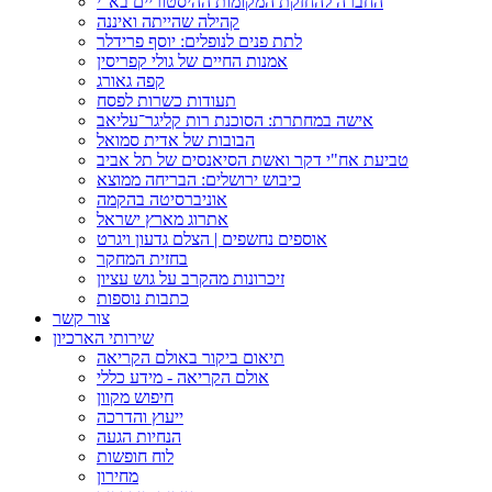
החברה להחזקת המקומות ההיסטוריים בא"י
קהילה שהייתה ואיננה
לתת פנים לנופלים: יוסף פרידלר
אמנות החיים של גולי קפריסין
קפה גאורג
תעודות כשרות לפסח
אישה במחתרת: הסוכנת רות קליגר־עליאב
הבובות של אדית סמואל
טביעת אח"י דקר ואשת הסיאנסים של תל אביב
כיבוש ירושלים: הבריחה ממוצא
אוניברסיטה בהקמה
אתרוג מארץ ישראל
אוספים נחשפים | הצלם גדעון ויגרט
בחזית המחקר
זיכרונות מהקרב על גוש עציון
כתבות נוספות
צור קשר
שירותי הארכיון
תיאום ביקור באולם הקריאה
אולם הקריאה - מידע כללי
חיפוש מקוון
ייעוץ והדרכה
הנחיות הגעה
לוח חופשות
מחירון