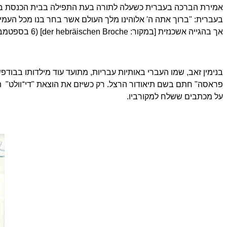
אמירת הברכה בעברית כשעלה לתורה בעת התפילה בבית הכנסת בבאז
בעברית: "ברוך אתה ה' אלוהינו מלך העולם אשר בחר בנו מכל העמים
אך בהגייה אשכנזית
[במקור:
der hebräischen Broche
] (6 בספטמבר 1807, יומן 5, עמוד 69).
בנימין זאב, שמו העברי באותיות עבריות, מתועד עוד מילדותו בבו
פראסה" חתם בשם תיאודור הרצל. רק כשיזם את הוצאת "די־וולט" הבי
על מכתבים ששלח למקורביו.