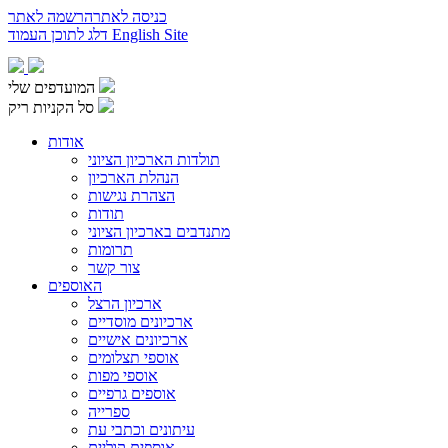
כניסה לאתר
הרשמה לאתר
English Site
דלג לתוכן העמוד
המועדפים שלי
סל הקניות ריק
אודות
תולדות הארכיון הציוני
הנהלת הארכיון
הצהרת נגישות
תודות
מתנדבים בארכיון הציוני
תרומות
צור קשר
האוספים
ארכיון הרצל
ארכיונים מוסדיים
ארכיונים אישיים
אוספי תצלומים
אוספי מפות
אוספים גרפיים
ספרייה
עיתונים וכתבי עת
אוספים קוליים