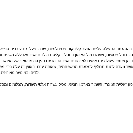
הנהגתה הפעילה עליית הנוער קליניקות פסיכולוגיות, שבהן פעלו גם עובדים סוציאל
תיות והלוגיסטיות, שעמדו מול הארגון בתהליך קליטת הילדים אשר עלו ללא משפחתם
 אחרים. הן שיתפו פעולה עם אישים לא יהודים אשר הזדהו עם הפן ההומניטארי של הארג
אשר נועדה להוות תחליף
למסגרת המשפחתית, שאותה עזבו. באופן זה עלה בידי מפעל
ילדים ובני נוער מאירופה. במהלך 55 שנות קיומו של המפעל הועלו יותר מ – 35,000 ילדים ובני נוער לישראל.