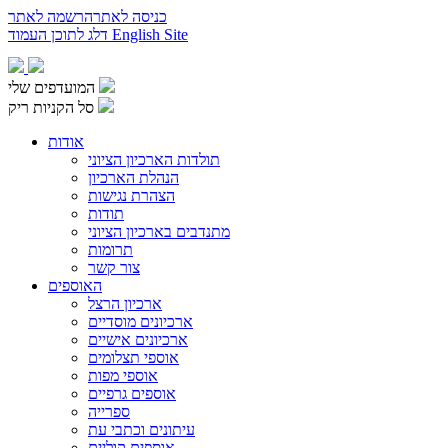
כניסה לאתר
הרשמה לאתר
English Site
דלג לתוכן העמוד
המועדפים שלי
סל הקניות ריק
אודות
תולדות הארכיון הציוני
הנהלת הארכיון
הצהרת נגישות
תודות
מתנדבים בארכיון הציוני
תרומות
צור קשר
האוספים
ארכיון הרצל
ארכיונים מוסדיים
ארכיונים אישיים
אוספי תצלומים
אוספי מפות
אוספים גרפיים
ספרייה
עיתונים וכתבי עת
אוספים קוליים