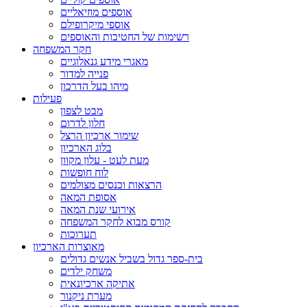
אוספים מוזיאליים
אוספי מיקרופילם
רשימות של החטיבות והאוספים
חקר המשפחה
מאגרי מידע גנאלוגיים
פנייה למדור
מיהו בעל הדרכון
פעילות
מבט לצפון
חלון לדרום
שימור ארכיון הרצל
בלוג הארכיון
מעת לעט - עלון מקוון
לוח חופשות
הרצאות וכנסים מצולמים
אסופת המאה
אירועי שנת המאה
קורס מבוא לחקר המשפחה
תערוכות
מאוצרות הארכיון
בית-ספר גדול בשביל אנשים גדולים
משחק ילדים
אתיקה ארכיונאית
מערת ניקנור