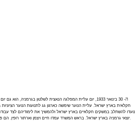
​ה
- 30 בינואר 1933, יום עליית המפלגה הנאצית לשלטון בגרמניה,
חקלאית בארץ ישראל. עליית הנוער שימשה כארגון גג לתנועות הנוער הציוניות ב
יוצאי גרמניה בארץ ישראל. בראש המשרד עמדו חיים ויצמן וארתור רופין. הם פנו אל הנרייטה סאלד, כדי שתנהל את הפרויקט, וזו הסכימה. היא כונתה "אם עליית הנוער", והייתה לה השפעה רבה על הלך הרוח האידיאולוגי וכן על הצד המעשי בארגון.