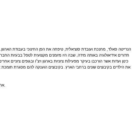
הנרייטה סאלד, מחנכת ועובדת סוציאלית, טיפחה את הפן החינוכי בעבודת הארגון. ב
חדורים אידיאולוגיה באותה מידה, שבה היו מיומנים מקצועית לטפל בבעיות החבר
כינון ועדות אשר הורכבו בעיקר מפעילות ציוניות בארגון ויצ"ו ובגופים ציוניים
את הילדים בקיבוצים שונים ברחבי הארץ. בקיבוצים הוענקה להם מסגרת תומכת 
ארכיון "עליית הנוער", השמור בארכיון הציוני, מכיל עשרות אלפי תעודות, תצלומים ומסמכים היסטוריים נוספים, שמספרים את סיפורו של פרק חשוב זה בהיסטוריה הציונית.