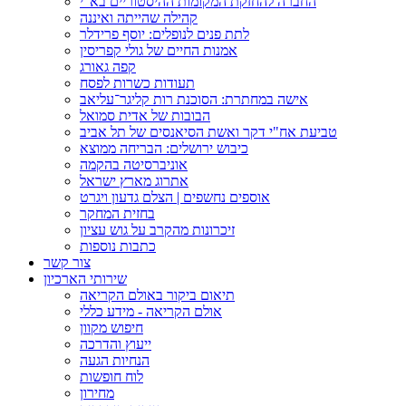
החברה להחזקת המקומות ההיסטוריים בא"י
קהילה שהייתה ואיננה
לתת פנים לנופלים: יוסף פרידלר
אמנות החיים של גולי קפריסין
קפה גאורג
תעודות כשרות לפסח
אישה במחתרת: הסוכנת רות קליגר־עליאב
הבובות של אדית סמואל
טביעת אח"י דקר ואשת הסיאנסים של תל אביב
כיבוש ירושלים: הבריחה ממוצא
אוניברסיטה בהקמה
אתרוג מארץ ישראל
אוספים נחשפים | הצלם גדעון ויגרט
בחזית המחקר
זיכרונות מהקרב על גוש עציון
כתבות נוספות
צור קשר
שירותי הארכיון
תיאום ביקור באולם הקריאה
אולם הקריאה - מידע כללי
חיפוש מקוון
ייעוץ והדרכה
הנחיות הגעה
לוח חופשות
מחירון