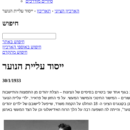
סיורים מודרכים
הארכיון הציוני
›
תאריכון
›
ייסוד עליית הנוער
חיפוש
חיפוש באתר
חיפוש באוספי הארכיון
חיפוש מתקדם
ייסוד עליית הנוער
30/1/1933
 לשלב בגוף אחד שני ביטויים בסיסיים של הציונות – הצלת יהודים מן התפוצות והתיישבות
ים – המישור החינוכי והמישור המעשי. על פי החזון של פראייר, ילדי עליית הנוער
נועדו להשתלב במשקים חקלאיים בארץ ישראל ולהמשיך את לימודיהם לצד עבודת האדמה. על מנת להוציא לפועל את הרעיון פנתה פראייר לגופים מרכזיים שונים, ואכן בקונגרס הציוני ה- 18 הוחלט על הקמת משרד, שייפעל ליישובם של ילדים יהודים