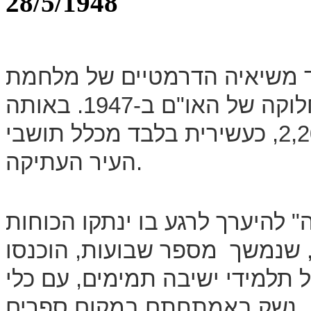
28/5/1948
ד משיאיה הדרמטיים של מלחמת
השחרור. תחילתו עם הכרזת תכנית החלוקה של האו"ם ב-1947. באותה
עת עמד מספר תושבי הרובע על כ-2,200, כעשירית בלבד מכלל תושבי
העיר העתיקה.
 להיערך לרגע בו ינתקו הכוחות
 שנמשך מספר שבועות, הוכנסו
סווה של תלמידי ישיבה תמימים, עם כלי
נשק באמתחתם במקום ספרים.