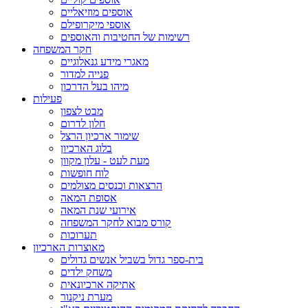
אוספים מוזיאליים
אוספי מיקרופילם
רשימות של החטיבות והאוספים
חקר המשפחה
מאגרי מידע גנאלוגיים
פנייה למדור
מיהו בעל הדרכון
פעילות
מבט לצפון
חלון לדרום
שימור ארכיון הרצל
בלוג הארכיון
מעת לעט - עלון מקוון
לוח חופשות
הרצאות וכנסים מצולמים
אסופת המאה
אירועי שנת המאה
קורס מבוא לחקר המשפחה
תערוכות
מאוצרות הארכיון
בית-ספר גדול בשביל אנשים גדולים
משחק ילדים
אתיקה ארכיונאית
מערת ניקנור