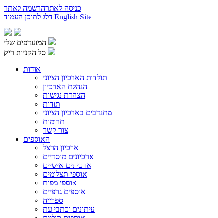
כניסה לאתר
הרשמה לאתר
English Site
דלג לתוכן העמוד
המועדפים שלי
סל הקניות ריק
אודות
תולדות הארכיון הציוני
הנהלת הארכיון
הצהרת נגישות
תודות
מתנדבים בארכיון הציוני
תרומות
צור קשר
האוספים
ארכיון הרצל
ארכיונים מוסדיים
ארכיונים אישיים
אוספי תצלומים
אוספי מפות
אוספים גרפיים
ספרייה
עיתונים וכתבי עת
אוספים קוליים