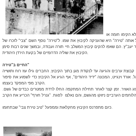
וץ לא הקימו חומה או
ותה "טירה" היא שהעניקה לקיבוץ את שמו. ל"טירה" נוסף השם "צבי" לזכרו של
שרה של שח"ל, רודגרס וכפר יעב"ץ. הם שאפו להקים קיבוץ המשלב חיי תורה ועבודה, ובמשך שנים רבות סימן
הקיבוץ את שוליה הדרומיים של בקעת הירדן היהודית.
החיים ב"טירה"
בוצת ערבים והגיעה עד לנקודת מגן בתוך הקיבוץ. החברים גילו עוז רוח ותושייה
ורד וינגייט, המכונה "ידיד היהודים", אף הגיע אל הקיבוץ כדי לשמוע את סיפור
הקרב מפי המפקד בעצמו.
 להם עוז רוחם וגם מזג האוויר. זמן קצר לאחר תחילת המתקפה החלו לרדת ממטרים כבדים של גשם.
כיום מתפרנס הקיבוץ מחקלאות וממפעל "טיב טירת צבי" שבתחומו.
​​​