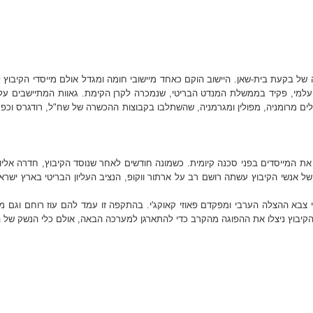
שון "טירת צבי" בדרומה של בקעת בית-שאן. היישוב הוקם כאחד מיישובי חומה ומגדל אולם מייסדי הקיב
למי, פקיד בממשלת המנדט הבריטי, שנמכרה לקרן הקימת. גאוות המתיישבים על א
נות הדתית בתחילת המאה ה- 19. מקימי הקיבוץ היו עולים מרומניה, מפולין ומגרמניה, שהשתלבו בקבוצות ההכ
 את המייסדים בפני סכנה קיומית. כשמונה חודשים לאחר שנוסד הקיבוץ, חדרה אליו ק
נשי הקיבוץ עשתה רושם רב על ארתור ווקופ, הנציב העליון הבריטי בארץ ישראל. א
 1948, נלחמו תושבי הקיבוץ מול חיילי צבא ההצלה הערבי ומפקדם פאוזי קאוקג'י. בהתקפה זו עמד