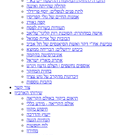
החברה להחזקת המקומות ההיסטוריים בא"י
קהילה שהייתה ואיננה
לתת פנים לנופלים: יוסף פרידלר
אמנות החיים של גולי קפריסין
קפה גאורג
תעודות כשרות לפסח
אישה במחתרת: הסוכנת רות קליגר־עליאב
הבובות של אדית סמואל
טביעת אח"י דקר ואשת הסיאנסים של תל אביב
כיבוש ירושלים: הבריחה ממוצא
אוניברסיטה בהקמה
אתרוג מארץ ישראל
אוספים נחשפים | הצלם גדעון ויגרט
בחזית המחקר
זיכרונות מהקרב על גוש עציון
כתבות נוספות
צור קשר
שירותי הארכיון
תיאום ביקור באולם הקריאה
אולם הקריאה - מידע כללי
חיפוש מקוון
ייעוץ והדרכה
הנחיות הגעה
לוח חופשות
מחירון