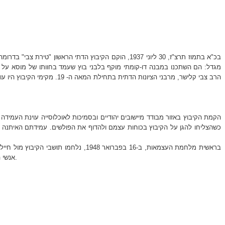
בכ"א בתמוז תרצ"ז, 30 ליוני 1937, הוקם הקיבוץ הדתי הרא
מגדל: הם השתכנו במבנה דו-קומתי מוקף בלבני בוץ שעמד בחוותו של מוסא על ע
הרב צבי קלישר, מרבני הציו
הקמת הקיבוץ באזור מבודד מיישובים יהודיים ובסמיכות לאוכלוסייה עוינת העמידה
כשהצליחו להגן על הקיבוץ בכוחות עצמם ולהדוף את הפולשים. עמידתם האיתנה של א
בראשית מלחמת העצמאות, ב-16 בפברואר
אנשי הקיבוץ ניצלו את ההפוגה מהקרב כדי להתארגן למערכה הבאה, אולם כלי הנשק של הלוחמים הערביים ניזוקו מהגשם, והם נאלצו לסגת. "גנרל חורף" הכריע את הקרב.