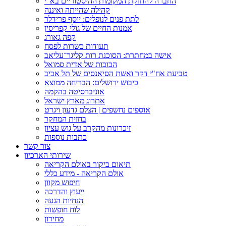
החברה להחזקת המקומות ההיסטוריים בא"י
קהילה שהייתה ואיננה
לתת פנים לנופלים: יוסף פרידלר
אמנות החיים של גולי קפריסין
קפה גאורג
תעודות כשרות לפסח
אישה במחתרת: הסוכנת רות קליגר־עליאב
הבובות של אדית סמואל
טביעת אח"י דקר ואשת הסיאנסים של תל אביב
כיבוש ירושלים: הבריחה ממוצא
אוניברסיטה בהקמה
אתרוג מארץ ישראל
אוספים נחשפים | הצלם גדעון ויגרט
בחזית המחקר
זיכרונות מהקרב על גוש עציון
כתבות נוספות
צור קשר
שירותי הארכיון
תיאום ביקור באולם הקריאה
אולם הקריאה - מידע כללי
חיפוש מקוון
ייעוץ והדרכה
הנחיות הגעה
לוח חופשות
מחירון