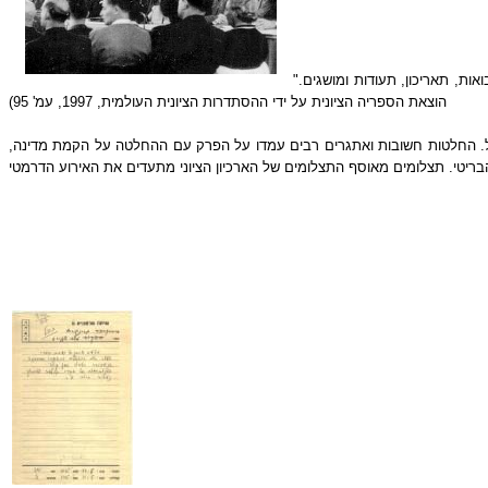
"דוד בן-גוריון מכריז על הקמת מדינת ישראל. מדינות ערב מאיימות בפלישה. ארצות הברית מכירה במדינה החדשה". (נאור, מרדכי. הציונות. מאה השנים הראשונות. מבואות, תאריכון, תעודות ומושגים.
הוצאת הספריה הציונית על ידי ההסתדרות הציונית העולמית, 1997, עמ' 95)
.
החלטות חשובות ואתגרים רבים עמדו על הפרק עם ההחלטה על הקמת מדינה,
​ ​​