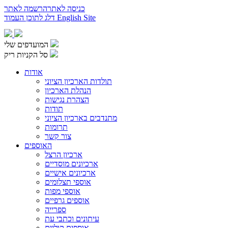
כניסה לאתר
הרשמה לאתר
English Site
דלג לתוכן העמוד
המועדפים שלי
סל הקניות ריק
אודות
תולדות הארכיון הציוני
הנהלת הארכיון
הצהרת נגישות
תודות
מתנדבים בארכיון הציוני
תרומות
צור קשר
האוספים
ארכיון הרצל
ארכיונים מוסדיים
ארכיונים אישיים
אוספי תצלומים
אוספי מפות
אוספים גרפיים
ספרייה
עיתונים וכתבי עת
אוספים קוליים