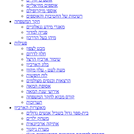
אוספים מוזיאליים
אוספי מיקרופילם
רשימות של החטיבות והאוספים
חקר המשפחה
מאגרי מידע גנאלוגיים
פנייה למדור
מיהו בעל הדרכון
פעילות
מבט לצפון
חלון לדרום
שימור ארכיון הרצל
בלוג הארכיון
מעת לעט - עלון מקוון
לוח חופשות
הרצאות וכנסים מצולמים
אסופת המאה
אירועי שנת המאה
קורס מבוא לחקר המשפחה
תערוכות
מאוצרות הארכיון
בית-ספר גדול בשביל אנשים גדולים
משחק ילדים
אתיקה ארכיונאית
מערת ניקנור