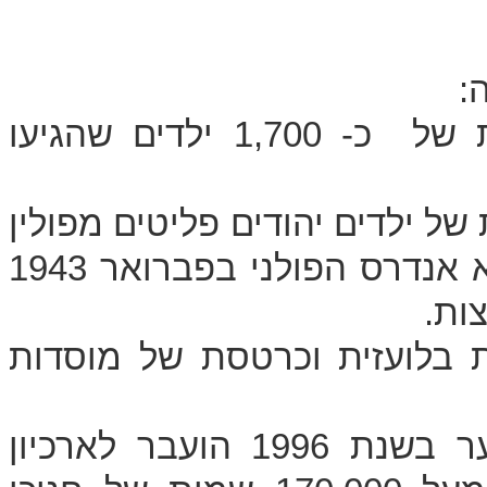
:
כרטסת ילדי גרמניה - כרטסת שמית של כ- 1,700 ילדים שהגיעו
 טהרן - המכילה 893 שמות של ילדים יהודים פליטים מפולין
שהגיעה ארצה דרך טהרן כנלווים לצבא אנדרס הפולני בפברואר 1943
ות.
בלועזית וכרטסת של מוסדות
בנוסף עם סגירת משרדי עליית הנוער בשנת 1996 הועבר לארכיון