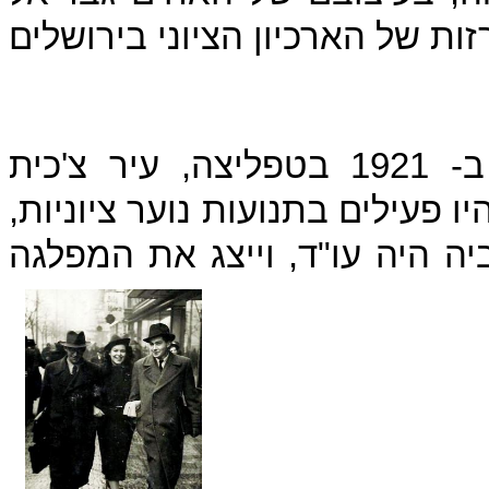
אימה של נעמי, לאה זיידמן, נולדה ב- 1921 בטפליצה, עיר צ'כית
 פעילים בתנועות נוער ציוניות,
ביה היה עו"ד, וייצג את המפלגה