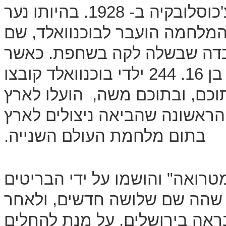
משה ווילינגר נולד באוז'הורוד שבצ'כוסלובקיה ב- 1928. בהיותו נער
 המלחמה הועבר לבוכנוואלד, שם
בדה שבשלה לקה בשחפת. כאשר
שחררו האמריקאים את המחנה היה בן 16. 244 ילדי בוכנוואלד קובצו
 ארגון עליית הנוער, וכ- 150 מתוכם, ובתוכם משה, הועלו לארץ
הראשונה שהביאה ניצולים לארץ
בתום מלחמת העולם השנייה.
מטרואה" והושמו על ידי הבריטים
שהה שם שלושה חדשים, ולאחר
ראה בירושלים, על מנת להחלים