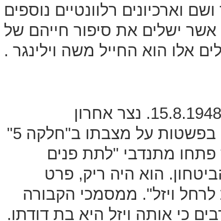
ד ושם וארכיונים רלוונטיים נוספים
 אשר ישלים את סיפור חייהם של
ם אלו הוא החייל משה וילינגר .
סיפור חייו של משה וילינגר הסתיים ב- 15.8.1948. נצר אחרון
למשפחתו שנספתה בשואה – כך נכתב בפשטות על מצבתו ב"חלקה 5"
פתחו מתנדבי "לתת פנים
יטחון. הוא היה ריק, פרט
 לרחל ויזל". ממסמכי הקבורה
ם כי אותה ויזל היא בת דודתו.