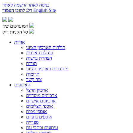
כניסה לאתר
הרשמה לאתר
English Site
דלג לתוכן העמוד
המועדפים שלי
סל הקניות ריק
אודות
תולדות הארכיון הציוני
הנהלת הארכיון
הצהרת נגישות
תודות
מתנדבים בארכיון הציוני
תרומות
צור קשר
האוספים
ארכיון הרצל
ארכיונים מוסדיים
ארכיונים אישיים
אוספי תצלומים
אוספי מפות
אוספים גרפיים
ספרייה
עיתונים וכתבי עת
אוספים קוליים