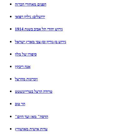
הפנים מאחורי הכרזה
ירושלים: גיליון רפואי
גירוש יהודי תל אביב בשנת 1914
גירוש בן-גוריון ובן-צבי מארץ ישראל
סיפורו של מלון
אנה ריבקין
זיכרונות מהרצל
טרודה הרצל בטרייזנשטט
הר טוב
"הדסה" מאז ועד היום
עדות אישית מאושוויץ