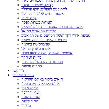
החברה להחזקת המקומות ההיסטוריים בא"י
קהילה שהייתה ואיננה
לתת פנים לנופלים: יוסף פרידלר
אמנות החיים של גולי קפריסין
קפה גאורג
תעודות כשרות לפסח
אישה במחתרת: הסוכנת רות קליגר־עליאב
הבובות של אדית סמואל
טביעת אח"י דקר ואשת הסיאנסים של תל אביב
כיבוש ירושלים: הבריחה ממוצא
אוניברסיטה בהקמה
אתרוג מארץ ישראל
אוספים נחשפים | הצלם גדעון ויגרט
בחזית המחקר
זיכרונות מהקרב על גוש עציון
כתבות נוספות
צור קשר
שירותי הארכיון
תיאום ביקור באולם הקריאה
אולם הקריאה - מידע כללי
חיפוש מקוון
ייעוץ והדרכה
הנחיות הגעה
לוח חופשות
מחירון