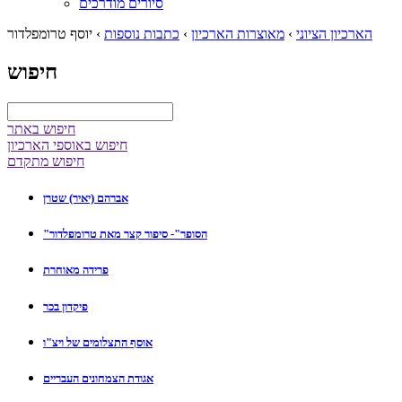
סיורים מודרכים
הארכיון הציוני
›
מאוצרות הארכיון
›
כתבות נוספות
›
יוסף טרומפלדור
חיפוש
חיפוש באתר
חיפוש באוספי הארכיון
חיפוש מתקדם
אברהם (יאיר) שטרן
"הסופר"- סיפור קצר מאת טרומפלדור
פרידה מאוחרת
פיקדון בכר
אוסף התצלומים של ויצ"ו
אגודת הצמחונים העבריים