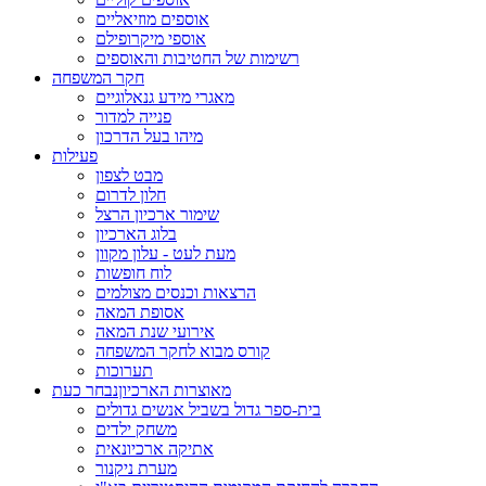
אוספים מוזיאליים
אוספי מיקרופילם
רשימות של החטיבות והאוספים
חקר המשפחה
מאגרי מידע גנאלוגיים
פנייה למדור
מיהו בעל הדרכון
פעילות
מבט לצפון
חלון לדרום
שימור ארכיון הרצל
בלוג הארכיון
מעת לעט - עלון מקוון
לוח חופשות
הרצאות וכנסים מצולמים
אסופת המאה
אירועי שנת המאה
קורס מבוא לחקר המשפחה
תערוכות
מאוצרות הארכיון
נבחר כעת
בית-ספר גדול בשביל אנשים גדולים
משחק ילדים
אתיקה ארכיונאית
מערת ניקנור