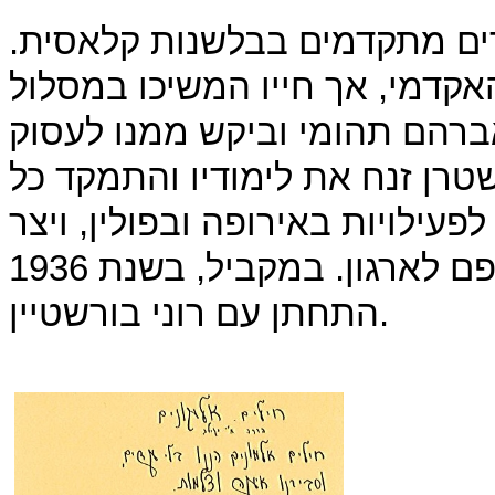
ים מתקדמים בבלשנות קלאסית.
אקדמי, אך חייו המשיכו במסלול
אברהם תהומי וביקש ממנו לעסוק
רן זנח את לימודיו והתמקד כל
פעילויות באירופה ובפולין, ויצר
קשרים עם יהודים שם על מנת לצרפם לארגון. במקביל, בשנת 1936
התחתן עם רוני בורשטיין.