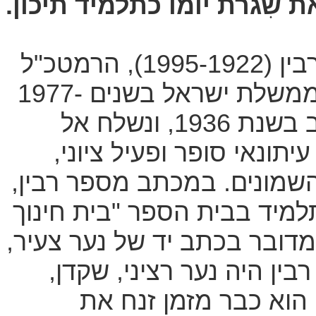
 שִגרת יומו כתלמיד תיכון.
המכתב שלפנינו נכתב על ידי יצחק רבין (1995-1922), הרמטכ"ל
השביעי של צה"ל, שר ביטחון וראש ממשלת ישראל בשנים 1977-
1974 ובשנים 1995-1992. הוא נכתב בשנת 1936, ונשלח אל
יתונאי סופר ופעיל ציוני,
השמונים. במכתב מספר רבין,
 כתלמיד בבית הספר "בית חינוך
מדובר בכתב יד של נער צעיר,
בין היה נער רציני, שקדן,
הוא כבר מזמן זנח את